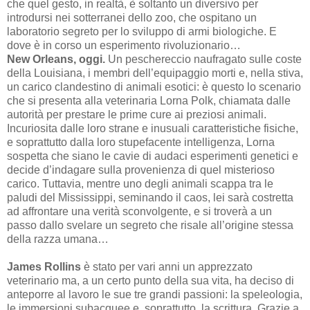
che quel gesto, in realtà, è soltanto un diversivo per
introdursi nei sotterranei dello zoo, che ospitano un
laboratorio segreto per lo sviluppo di armi biologiche. E
dove è in corso un esperimento rivoluzionario…
New Orleans, oggi.
Un peschereccio naufragato sulle coste
della Louisiana, i membri dell’equipaggio morti e, nella stiva,
un carico clandestino di animali esotici: è questo lo scenario
che si presenta alla veterinaria Lorna Polk, chiamata dalle
autorità per prestare le prime cure ai preziosi animali.
Incuriosita dalle loro strane e inusuali car
atteristiche fisiche,
e soprattutto dalla loro stupefacente intelligenza, Lorna
sospetta che siano le cavie di audaci esperimenti genetici e
decide d’indagare sulla provenienza di quel misterioso
carico. Tuttavia, mentre uno degli animali scappa tra le
paludi del Mississippi, seminando il caos, lei sarà costretta
ad affrontare una verità sconvolgente, e si troverà a un
passo dallo svelare un segreto che risale all’origine stessa
della razza umana…
James Rollins
è stato per vari anni un apprezzato
veterinario ma, a un certo punto della sua vita, ha deciso di
anteporre al lavoro le sue tre grandi passioni: la speleologia,
le immersioni subacquee e, soprattutto, la scrittura. Grazie a