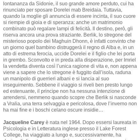
lontananza da Sidonie, il suo grande amore perduto, cui ha
rinunciato per sposare Dorelei mab Breidaia. Tuttavia,
quando la moglie gli annuncia di essere incinta, il suo cuore
si riempie di gioia e di speranza: anche un matrimonio
combinato può regalare lampi di felicità. Il destino, però, gli
riserva ancora una prova straziante. Berlik, lo stregone del
misterioso popolo dei Maghuin Dhonn, è infatti convinto che
un giorno quel bambino distruggerà il regno di Alba e, in un
atto di estrema ferocia, uccide Dorelei e il figlio che lei porta
in grembo. Sconvolto e in preda alla disperazione, per Imriel
la vendetta diventa così l’unica ragione di vita e, non appena
viene a sapere che lo stregone è fuggito dall’isola, raduna
un manipolo di guerrieri albani e si lancia al suo
inseguimento. Sebbene il viaggio si riveli ben presto lungo
ed estenuante, il principe non ha nessuna intenzione di
arrendersi, nemmeno quando scopre che Berlik si nasconde
a Vralia, una terra selvaggia e pericolosa, dove l’inverno non
ha mai fine e i boschi celano oscure insidie…
Jacqueline Carey
è nata nel 1964. Dopo essersi laureata in
Psicologia e in Letteratura inglese presso il Lake Forest
College, ha viaggiato a lungo e, successivamente, ha