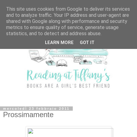
This site uses cookies from Google to deliver its services
and to analyze traffic. Your IP address and user-agent are
shared with Google along with performance and security
metrics to ensure quality of service, generate usage
statistics, and to detect and address abuse.
LEARN MORE
GOT IT
mercoledì 23 febbraio 2011
Prossimamente