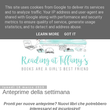
This site uses cookies from Google to deliver its services
and to analyze traffic. Your IP address and user-agent are
shared with Google along with performance and security
metrics to ensure quality of service, generate usage
statistics, and to detect and address abuse.
LEARN MORE
GOT IT
lunedì 18 marzo 2013
Anteprime della settimana
Pronti per nuove anteprime? Nuovi libri che potrebbero
interessarvi ed incuriosirvi!