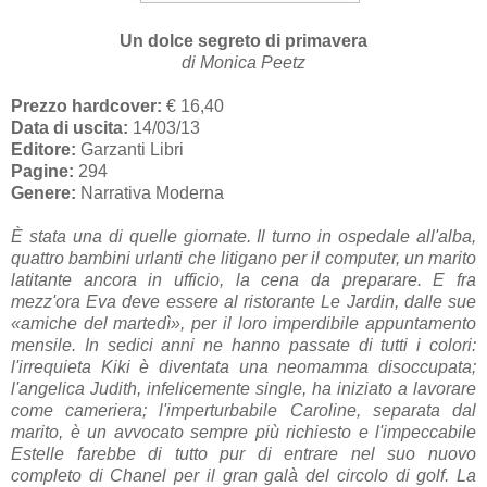
Un dolce segreto di primavera
di Monica Peetz
Prezzo hardcover:
€ 16,40
Data di uscita:
14/03/13
Editore:
Garzanti Libri
Pagine:
294
Genere:
Narrativa Moderna
È stata una di quelle giornate. Il turno in ospedale all'alba,
quattro bambini urlanti che litigano per il computer, un marito
latitante ancora in ufficio, la cena da preparare. E fra
mezz'ora Eva deve essere al ristorante Le Jardin, dalle sue
«amiche del martedì», per il loro imperdibile appuntamento
mensile. In sedici anni ne hanno passate di tutti i colori:
l'irrequieta Kiki è diventata una neomamma disoccupata;
l'angelica Judith, infelicemente single, ha iniziato a lavorare
come cameriera; l'imperturbabile Caroline, separata dal
marito, è un avvocato sempre più richiesto e l'impeccabile
Estelle farebbe di tutto pur di entrare nel suo nuovo
completo di Chanel per il gran galà del circolo di golf. La