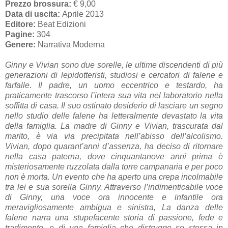
Prezzo brossura:
€ 9,00
Data di uscita:
Aprile 2013
Editore:
Beat Edizioni
Pagine:
304
Genere:
Narrativa Moderna
Ginny e Vivian sono due sorelle, le ultime discendenti di più
generazioni di lepidotteristi, studiosi e cercatori di falene e
farfalle. Il padre, un uomo eccentrico e testardo, ha
praticamente trascorso l’intera sua vita nel laboratorio nella
soffitta di casa. Il suo ostinato desiderio di lasciare un segno
nello studio delle falene ha letteralmente devastato la vita
della famiglia. La madre di Ginny e Vivian, trascurata dal
marito, è via via precipitata nell’abisso dell’alcolismo.
Vivian, dopo quarant’anni d’assenza, ha deciso di ritornare
nella casa paterna, dove cinquantanove anni prima è
misteriosamente ruzzolata dalla torre campanaria e per poco
non è morta. Un evento che ha aperto una crepa incolmabile
tra lei e sua sorella Ginny. Attraverso l’indimenticabile voce
di Ginny, una voce ora innocente e infantile ora
meravigliosamente ambigua e sinistra, La danza delle
falene narra una stupefacente storia di passione, fede e
tradimento, e di una famiglia che distrugge se stessa in