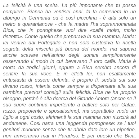
La felicità è una scelta. La più importante che tu possa
compiere. Bianca ha ventisei anni, fa la cameriera in un
albergo in Germania ed è così piccolina - è alta solo un
metro e quarantanove - che la madre l'ha soprannominata
Bica, che in portoghese vuol dire «caffè molto, molto
ristretto». Come quello che preparava la sua mamma, Maria:
lei veniva dal Portogallo e non solo custodiva la ricetta
segreta della miscela più buona del mondo, ma sapeva
anche scavare nell'animo degli uomini semplicemente
osservando il modo in cui bevevano il loro caffè. Maria è
morta da tredici giorni, eppure a Bica sembra ancora di
sentire la sua voce. E in effetti lei, non esattamente
entusiasta di essere defunta, è proprio lì, seduta sul suo
divano rosso, intenta come sempre a dispensare alla sua
bambina preziosi consigli sulla felicità. Bica ne ha proprio
bisogno, perché è alla ricerca del Grande Amore (anche se il
suo cuore continua imperterrito a battere solo per Galão,
rozzo, prepotente e sposatissimo), ma soprattutto vuole un
figlio a ogni costo, altrimenti la sua mamma non riuscirà ad
andarsene. Così narra una leggenda portoghese: se i tuoi
genitori muoiono senza che tu abbia dato loro un nipotino,
non arriveranno mai in Paradiso. È per questo che Bica,