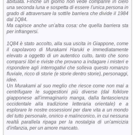
abituata. Finché un giorno non vede comparire in cielo
una seconda luna e sospetta di essere l'unica persona in
grado di attraversare la sottile barriera che divide il 1984
dal 1Q84.
Ma capisce anche un'altra cosa: che quella barriera sta
per infrangersi.
1Q84 è stato accolto, alla sua uscita in Giappone, come
il capolavoro di Murakami Haruki e immediatamente
elevato a oggetto di un autentico culto, tanto che sono
comparsi libri e riviste che provano a indagare i misteri e
rispondere agli interrogativi che solleva questo romanzo
fluviale, ricco di storie (e storie dentro storie), personaggi,
idee.
Un Murakami al suo meglio che riesce come non mai a
centrifugare le suggestioni più diverse (dal folklore
giapponese all'immaginario manga, dalla fantascienza
occidentale alla tradizione letteraria orientale) e a
esplorare le nostre ossessioni per dare vita a un mondo
del tutto personale, onirico e malinconico, in cui nessuna
realtà parallela ripaga per la nostalgia di un'amicizia
d'infanzia, per un amore mancato.