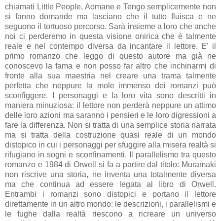
chiamati Little People, Aomane e Tengo semplicemente non
si fanno domande ma lasciano che il tutto fluisca e ne
seguono il tortuoso percorso. Sarà insieme a loro che anche
noi ci perderemo in questa visione onirica che è talmente
reale e nel contempo diversa da incantare il lettore. E' il
primo romanzo che leggo di questo autore ma già ne
conoscevo la fama e non posso far altro che inchinarmi di
fronte alla sua maestria nel creare una trama talmente
perfetta che neppure la mole immenso dei romanzi può
sconfiggere.
I personaggi e la loro vita sono descritti in
maniera minuziosa: il lettore non perderà neppure un attimo
delle loro azioni ma saranno i pensieri e le loro digressioni a
fare la differenza. Non si tratta di una semplice storia narrata
ma si tratta della costruzione quasi reale di un mondo
distopico in cui i personaggi per sfuggire alla misera realtà si
rifugiano in sogni e sconfinamenti. Il parallelismo tra questo
romanzo e 1984 di Orwell si fa a partire dal titolo: Muramaki
non riscrive una storia, ne inventa una totalmente diversa
ma che continua ad essere legata al libro di Orwell.
Entrambi i romanzi sono distopici e portano il lettore
direttamente in un altro mondo: le descrizioni, i parallelismi e
le fughe dalla realtà riescono a ricreare un universo