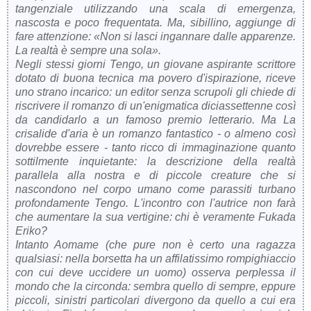
tangenziale utilizzando una scala di emergenza,
nascosta e poco frequentata. Ma, sibillino, aggiunge di
fare attenzione: «Non si lasci ingannare dalle apparenze.
La realtà è sempre una sola».
Negli stessi giorni Tengo, un giovane aspirante scrittore
dotato di buona tecnica ma povero d'ispirazione, riceve
uno strano incarico: un editor senza scrupoli gli chiede di
riscrivere il romanzo di un'enigmatica diciassettenne così
da candidarlo a un famoso premio letterario. Ma La
crisalide d'aria è un romanzo fantastico - o almeno così
dovrebbe essere - tanto ricco di immaginazione quanto
sottilmente inquietante: la descrizione della realtà
parallela alla nostra e di piccole creature che si
nascondono nel corpo umano come parassiti turbano
profondamente Tengo. L'incontro con l'autrice non farà
che aumentare la sua vertigine: chi è veramente Fukada
Eriko?
Intanto Aomame (che pure non è certo una ragazza
qualsiasi: nella borsetta ha un affilatissimo rompighiaccio
con cui deve uccidere un uomo) osserva perplessa il
mondo che la circonda: sembra quello di sempre, eppure
piccoli, sinistri particolari divergono da quello a cui era