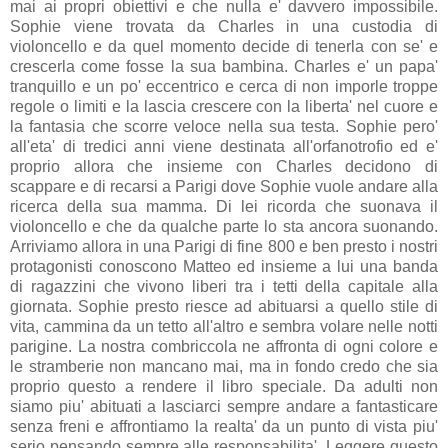
mai ai propri obiettivi e che nulla e' davvero impossibile.
Sophie viene trovata da Charles in una custodia di
violoncello e da quel momento decide di tenerla con se' e
crescerla come fosse la sua bambina. Charles e' un papa'
tranquillo e un po' eccentrico e cerca di non imporle troppe
regole o limiti e la lascia crescere con la liberta' nel cuore e
la fantasia che scorre veloce nella sua testa. Sophie pero'
all'eta' di tredici anni viene destinata all'orfanotrofio ed e'
proprio allora che insieme con Charles decidono di
scappare e di recarsi a Parigi dove Sophie vuole andare alla
ricerca della sua mamma. Di lei ricorda che suonava il
violoncello e che da qualche parte lo sta ancora suonando.
Arriviamo allora in una Parigi di fine 800 e ben presto i nostri
protagonisti conoscono Matteo ed insieme a lui una banda
di ragazzini che vivono liberi tra i tetti della capitale alla
giornata. Sophie presto riesce ad abituarsi a quello stile di
vita, cammina da un tetto all'altro e sembra volare nelle notti
parigine. La nostra combriccola ne affronta di ogni colore e
le stramberie non mancano mai, ma in fondo credo che sia
proprio questo a rendere il libro speciale. Da adulti non
siamo piu' abituati a lasciarci sempre andare a fantasticare
senza freni e affrontiamo la realta' da un punto di vista piu'
serio pensando sempre alle responsabilita'. Leggere questo