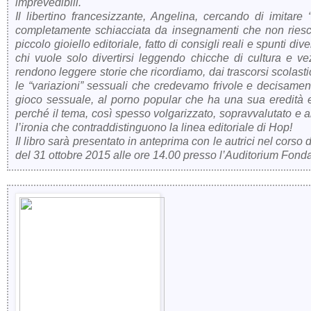
imprevedibili.
Il libertino francesizzante, Angelina, cercando di imitare
completamente schiacciata da insegnamenti che non riesce a
piccolo gioiello editoriale, fatto di consigli reali e spunti div
chi vuole solo divertirsi leggendo chicche di cultura e vezz
rendono leggere storie che ricordiamo, dai trascorsi scolast
le “variazioni” sessuali che credevamo frivole e decisamen
gioco sessuale, al porno popular che ha una sua eredità e
perché il tema, così spesso volgarizzato, sopravvalutato e a
l’ironia che contraddistinguono la linea editoriale di Hop!
Il libro sarà presentato in anteprima con le autrici nel cor
del 31 ottobre 2015 alle ore 14.00 presso l’Auditorium Fon