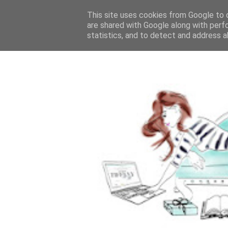
This site uses cookies from Google to d
are shared with Google along with perf
statistics, and to detect and address a