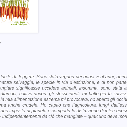
i
rà facile da leggere. Sono stata vegana per quasi vent’anni, ani
 natura selvaggia, le specie in via d’estinzione, e di non parte
mangiare significasse uccidere animali. Insomma, sono stata a
ndiamoci, coltivo ancora gli stessi ideali, mi batto per la salve
 la mia alimentazione estrema mi provocava, ho aperto gli occhi
 ma anche crudele. Ho capito che l’agricoltura, lungi dall’ess
bbiano imposto al pianeta e comporta la distruzione di interi ecos
he – indipendentemente da ciò che mangiate – qualcuno deve mori