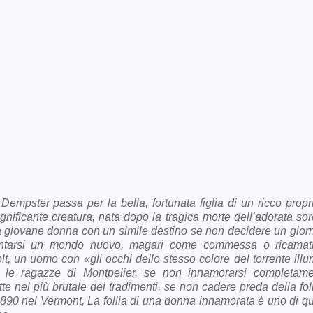
mpster passa per la bella, fortunata figlia di un ricco propri
ignificante creatura, nata dopo la tragica morte dell’adorata sor
a giovane donna con un simile destino se non decidere un gior
ventarsi un mondo nuovo, magari come commessa o ricamat
, un uomo con «gli occhi dello stesso colore del torrente illu
te le ragazze di Montpelier, se non innamorarsi completam
e nel più brutale dei tradimenti, se non cadere preda della foll
1890 nel Vermont, La follia di una donna innamorata è uno di que