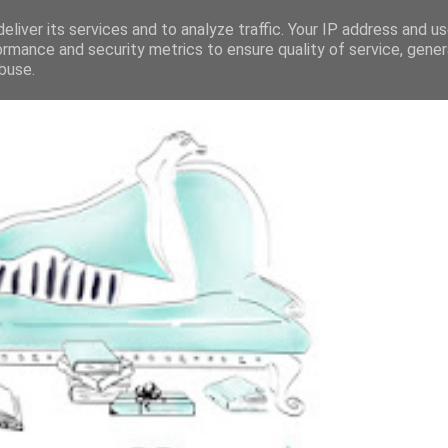
eliver its services and to analyze traffic. Your IP address and u
ormance and security metrics to ensure quality of service, gene
buse.