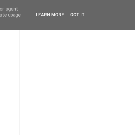
ser-agent
rate usage
LEARN MORE
GOT IT