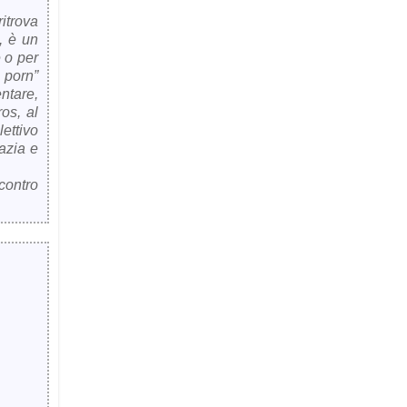
itrova
, è un
e o per
r porn”
entare,
os, al
ettivo
razia e
ncontro