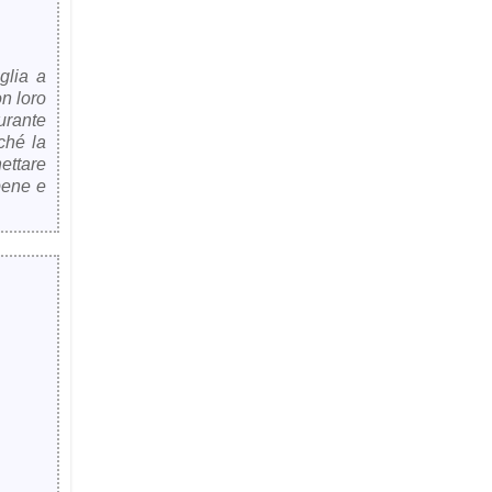
glia a
n loro
urante
ché la
ettare
bene e