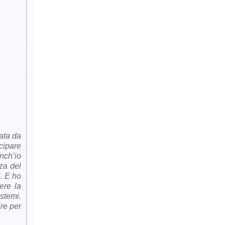
mata da
cipare
nch’io
zza del
. E ho
ere la
istemi.
re per