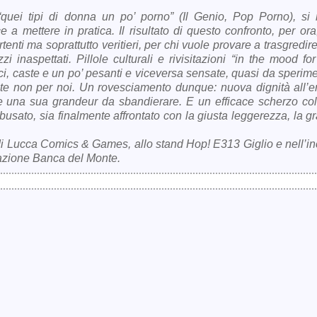
 “quei tipi di donna un po’ porno” (Il Genio, Pop Porno), si r
 mettere in pratica. Il risultato di questo confronto, per ora
ertenti ma soprattutto veritieri, per chi vuole provare a trasgredir
i inaspettati. Pillole culturali e rivisitazioni “in the mood fo
ici, caste e un po’ pesanti e viceversa sensate, quasi da sperim
te non per noi. Un rovesciamento dunque: nuova dignità all’er
 una sua grandeur da sbandierare. E un efficace scherzo coll
busato, sia finalmente affrontato con la giusta leggerezza, la g
so di Lucca Comics & Games, allo stand Hop! E313 Giglio e nell’i
dazione Banca del Monte.