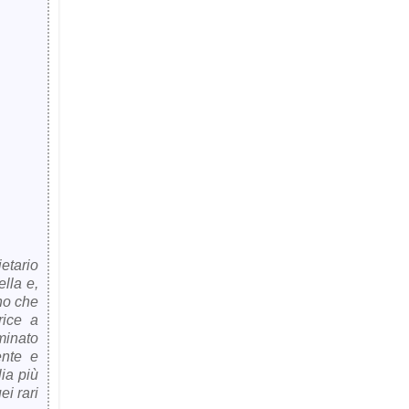
etario
ella e,
no che
rice a
minato
ente e
ia più
i rari