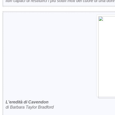
libri capaci di restituirci i più sottili moti del cuore di una don
L'eredità di Cavendon
di Barbara Taylor Bradford