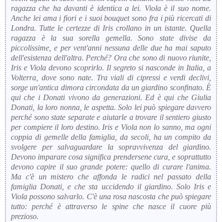
ragazza che ha davanti è identica a lei. Viola è il suo nome.
Anche lei ama i fiori e i suoi bouquet sono fra i più ricercati di
Londra. Tutte le certezze di Iris crollano in un istante. Quella
ragazza è la sua sorella gemella. Sono state divise da
piccolissime, e per vent'anni nessuna delle due ha mai saputo
dell'esistenza dell'altra. Perché? Ora che sono di nuovo riunite,
Iris e Viola devono scoprirlo. Il segreto si nasconde in Italia, a
Volterra, dove sono nate. Tra viali di cipressi e verdi declivi,
sorge un'antica dimora circondata da un giardino sconfinato. È
qui che i Donati vivono da generazioni. Ed è qui che Giulia
Donati, la loro nonna, le aspetta. Solo lei può spiegare davvero
perché sono state separate e aiutarle a trovare il sentiero giusto
per compiere il loro destino. Iris e Viola non lo sanno, ma ogni
coppia di gemelle della famiglia, da secoli, ha un compito da
svolgere per salvaguardare la sopravvivenza del giardino.
Devono imparare cosa significa prendersene cura, e soprattutto
devono capire il suo grande potere: quello di curare l'anima.
Ma c'è un mistero che affonda le radici nel passato della
famiglia Donati, e che sta uccidendo il giardino. Solo Iris e
Viola possono salvarlo. C'è una rosa nascosta che può spiegare
tutto: perché è attraverso le spine che nasce il cuore più
prezioso.