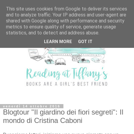
This site uses cookies from Google to deliver its services
and to analyze traffic. Your IP address and user-agent are
shared with Google along with performance and security
metrics to ensure quality of service, generate usage
statistics, and to detect and address abuse.
LEARN MORE
GOT IT
venerdì 14 ottobre 2016
Blogtour "Il giardino dei fiori segreti": Il
mondo di Cristina Caboni