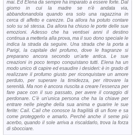
mai. Ed Elena da sempre ha imparato a essere forte. Dal
giorno in cui la madre se n'è andata via,
abbandonandola quando era solo una ragazzina in
cerca di affetto e carezze. Da allora ha potuto contare
solo su sé stessa. Da allora ha chiuso le porte delle sue
emozioni. Adesso che ha ventisei anni il destino
continua a metterla alla prova, ma il suo dono speciale le
indica la strada da seguire. Una strada che la porta a
Parigi, la capitale del profumo, dove le fragranze si
preparano ancora secondo un'arte antica. Le sue
creazioni in poco tempo conquistano tutti. Elena ha un
modo unico di capire ed esaudire i desideri: è in grado di
realizzare il profumo giusto per riconquistare un amore
perduto, per superare la timidezza, per ritrovare la
serenità. Ma non è ancora riuscita a creare l'essenza per
fare pace con il suo passato, per avere il coraggio di
perdonare. C'è un'unica persona che ha la chiave per
entrare nelle pieghe della sua anima e guarire le sue
ferite: Cail. Cail che conosce la fragilità di un fiore e sa
come proteggerlo e amarlo. Perché anche il seme più
acerbo, quando il sole arriva a riscaldarlo, trova la forza
di sbocciare.