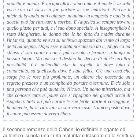
protetta e amata. È un'apicultrice itinerante e il miele è la sola
voce con cui riesce a far parlare le sue emozioni. Perché il
miele di lavanda può calmare un animo in tempesta e quello di
acacia può far ritrovare il sorriso. E Angelica sa sempre trovare
quello giusto per tutti, è il suo dono speciale. A insegnarglielo è
stata Margherita, la donna che le ha fatto da madre durante
l'infanzia, quando viveva su un'isola spazzata dal vento al largo
della Sardegna. Dopo essere stata portata via da lì, Angelica ha
chiuso il suo cuore e non è più riuscita a fermarsi a lungo in
nessun luogo. Ma adesso il destino ha deciso di darle un'altra
possibilità. C'è un'eredità che la aspetta là dove tutto è
cominciato, su quell'isola dove è stata felice. C'è una casa che
sorge fra le rose più profumate, un albero che nasconde un
segreto prezioso e un compito da portare a termine. E c'è solo
una persona che può aiutarla: Nicola. Un uomo misterioso, ma
che conosce tutte le paure che si rifugiano nei grandi occhi di
Angelica. Solo lui può curare le sue ferite, darle il coraggio e,
finalmente, farle ritrovare la sua vera casa. L'unico posto dove
il cuore può essere davvero libero.
Il secondo romanzo della Caboni lo definirei elegante ed
autentico, si nota una certa maturita' e traspare dalla scrittura