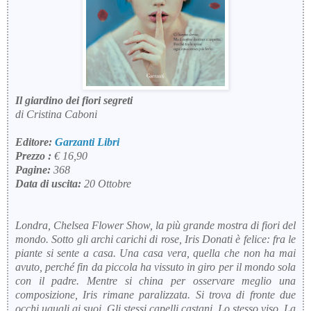
Il giardino dei fiori segreti
di Cristina Caboni
Editore:
Garzanti Libri
Prezzo :
€ 16,90
Pagine:
368
Data di uscita:
20 Ottobre
Londra, Chelsea Flower Show, la più grande mostra di fiori del
mondo. Sotto gli archi carichi di rose, Iris Donati è felice: fra le
piante si sente a casa. Una casa vera, quella che non ha mai
avuto, perché fin da piccola ha vissuto in giro per il mondo sola
con il padre. Mentre si china per osservare meglio una
composizione, Iris rimane paralizzata. Si trova di fronte due
occhi uguali ai suoi. Gli stessi capelli castani. Lo stesso viso. La