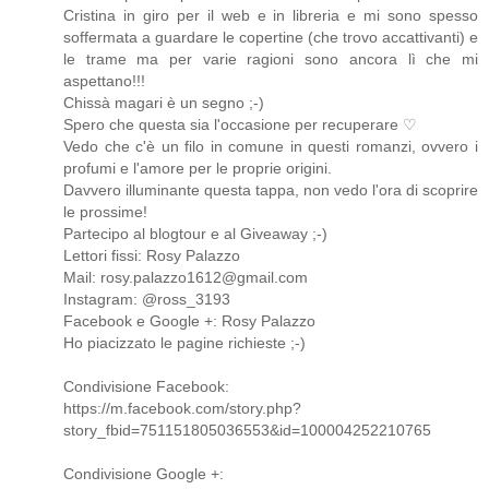
Cristina in giro per il web e in libreria e mi sono spesso
soffermata a guardare le copertine (che trovo accattivanti) e
le trame ma per varie ragioni sono ancora lì che mi
aspettano!!!
Chissà magari è un segno ;-)
Spero che questa sia l'occasione per recuperare ♡
Vedo che c'è un filo in comune in questi romanzi, ovvero i
profumi e l'amore per le proprie origini.
Davvero illuminante questa tappa, non vedo l'ora di scoprire
le prossime!
Partecipo al blogtour e al Giveaway ;-)
Lettori fissi: Rosy Palazzo
Mail: rosy.palazzo1612@gmail.com
Instagram: @ross_3193
Facebook e Google +: Rosy Palazzo
Ho piacizzato le pagine richieste ;-)
Condivisione Facebook:
https://m.facebook.com/story.php?
story_fbid=751151805036553&id=100004252210765
Condivisione Google +: