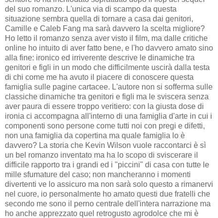
del suo romanzo. L'unica via di scampo da questa
situazione sembra quella di tornare a casa dai genitori,
Camille e Caleb Fang ma sarà davvero la scelta migliore?
Ho letto il romanzo senza aver visto il film, ma dalle critiche
online ho intuito di aver fatto bene, e l'ho davvero amato sino
alla fine: ironico ed irriverente descrive le dinamiche tra
genitori e figli in un modo che difficilmente uscirà dalla testa
di chi come me ha avuto il piacere di conoscere questa
famiglia sulle pagine cartacee. L'autore non si sofferma sulle
classiche dinamiche tra genitori e figli ma le sviscera senza
aver paura di essere troppo veritiero: con la giusta dose di
ironia ci accompagna all'interno di una famiglia d'arte in cui i
componenti sono persone come tutti noi con pregi e difetti,
non una famiglia da copertina ma quale famiglia lo è
davvero? La storia che Kevin Wilson vuole raccontarci è sì
un bel romanzo inventato ma ha lo scopo di sviscerare il
difficile rapporto tra i grandi ed i "piccini" di casa con tutte le
mille sfumature del caso; non mancheranno i momenti
divertenti ve lo assicuro ma non sarà solo questo a rimanervi
nel cuore, io personalmente ho amato questi due fratelli che
secondo me sono il perno centrale dell'intera narrazione ma
ho anche apprezzato quel retrogusto agrodolce che mi è