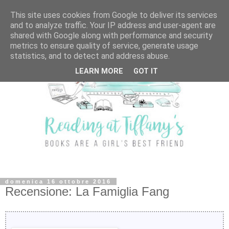
This site uses cookies from Google to deliver its services
and to analyze traffic. Your IP address and user-agent are
shared with Google along with performance and security
metrics to ensure quality of service, generate usage
statistics, and to detect and address abuse.
LEARN MORE
GOT IT
domenica 16 ottobre 2016
Recensione: La Famiglia Fang