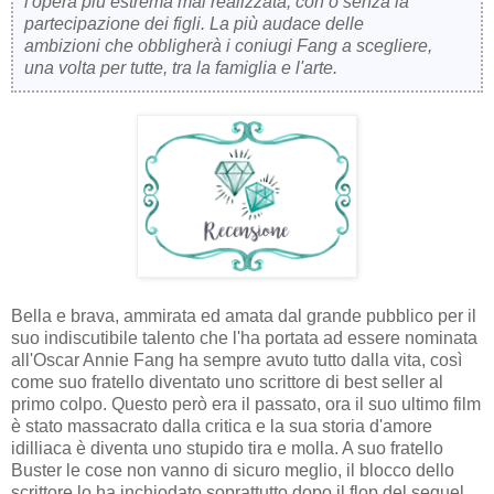
l'opera più estrema mai realizzata, con o senza la
partecipazione dei figli. La più audace delle
ambizioni che obbligherà i coniugi Fang a scegliere,
una volta per tutte, tra la famiglia e l'arte.
Bella e brava, ammirata ed amata dal grande pubblico per il
suo indiscutibile talento che l'ha portata ad essere nominata
all'Oscar Annie Fang ha sempre avuto tutto dalla vita, così
come suo fratello diventato uno scrittore di best seller al
primo colpo. Questo però era il passato, ora il suo ultimo film
è stato massacrato dalla critica e la sua storia d'amore
idilliaca è diventa uno stupido tira e molla. A suo fratello
Buster le cose non vanno di sicuro meglio, il blocco dello
scrittore lo ha inchiodato soprattutto dopo il flop del sequel