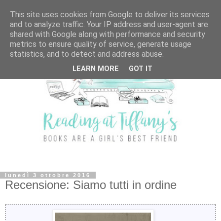
This site uses cookies from Google to deliver its services
and to analyze traffic. Your IP address and user-agent are
shared with Google along with performance and security
metrics to ensure quality of service, generate usage
statistics, and to detect and address abuse.
LEARN MORE
GOT IT
lunedì 3 ottobre 2016
Recensione: Siamo tutti in ordine