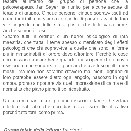
respira all’interno del gruppo di persone che la
psicoterapeuta
Jan Sayer
ha riunito per alcune sedute di
terapia di gruppo. Cinque persone, cinque sopravvissuti ad
orrori indicibili che stanno cercando di portare avanti le loro
vite fingendo che tutto sia a posto, che tutto vada bene.
Anche se non è così.
“Stiamo tutti in ordine” è un horror psicologico di rara
maestria, che tratta il tema spesso dimenticato degli effetti
psicologici che chi sopravvive a quelle che sono le forme
più inimmaginabili di orrore devo affrontare. Perché le cose
non possono andare bene quando hai scoperto che i mostri
esistono e che sono reali. E puoi anche averli sconfitti, quei
mostri, ma loro non saranno davvero mai morti: ognuno di
loro potrebbe essere dietro ogni angolo, nascosto in ogni
ombra, pronto a riportare via quell’impressione di calma e di
normalità che piano piano ti sei ricostruito.
Un racconto particolare, profondo e sconcertante, che vi farà
riflettere sul fatto che non basta aver sconfitto il cattivo
perché tutto torni come prima.
Durata totale della lettura:
Tre giorni