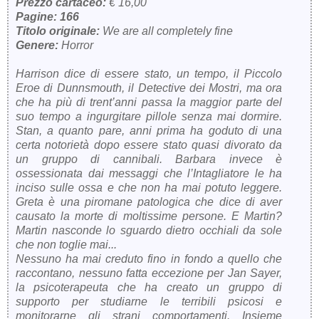
Prezzo cartaceo:
€ 16,00
Pagine: 166
Titolo originale:
We are all completely fine
Genere:
Horror
Harrison dice di essere stato, un tempo, il Piccolo
Eroe di Dunnsmouth, il Detective dei Mostri, ma ora
che ha più di trent’anni passa la maggior parte del
suo tempo a ingurgitare pillole senza mai dormire.
Stan, a quanto pare, anni prima ha goduto di una
certa notorietà dopo essere stato quasi divorato da
un gruppo di cannibali. Barbara invece è
ossessionata dai messaggi che l’Intagliatore le ha
inciso sulle ossa e che non ha mai potuto leggere.
Greta è una piromane patologica che dice di aver
causato la morte di moltissime persone. E Martin?
Martin nasconde lo sguardo dietro occhiali da sole
che non toglie mai...
Nessuno ha mai creduto fino in fondo a quello che
raccontano, nessuno fatta eccezione per Jan Sayer,
la psicoterapeuta che ha creato un gruppo di
supporto per studiarne le terribili psicosi e
monitorarne gli strani comportamenti. Insieme