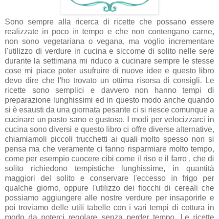
Sono sempre alla ricerca di ricette che possano essere
realizzate in poco in tempo e che non contengano carne,
non sono vegetariana o vegana, ma voglio incrementare
l'utilizzo di verdure in cucina e siccome di solito nelle sere
durante la settimana mi riduco a cucinare sempre le stesse
cose mi piace poter usufruire di nuove idee e questo libro
devo dire che l'ho trovato un ottima risorsa di consigli. Le
ricette sono semplici e davvero non hanno tempi di
preparazione lunghissimi ed in questo modo anche quando
si è esausti da una giornata pesante ci si riesce comunque a
cucinare un pasto sano e gustoso. I modi per velocizzarci in
cucina sono diversi e questo libro ci offre diverse alternative,
chiamiamoli piccoli trucchetti ai quali molto spesso non si
pensa ma che veramente ci fanno risparmiare molto tempo,
come per esempio cuocere cibi come il riso e il farro , che di
solito richiedono tempistiche lunghissime, in quantità
maggiori del solito e conservare l'eccesso in frigo per
qualche giorno, oppure l'utilizzo dei fiocchi di cereali che
possiamo aggiungere alle nostre verdure per insaporirle e
poi troviamo delle utili tabelle con i vari tempi di cottura in
modo da poterci regolare senza perder tempo. Le ricette