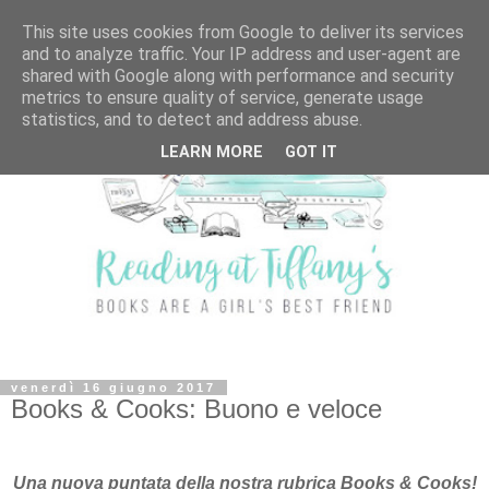
This site uses cookies from Google to deliver its services
and to analyze traffic. Your IP address and user-agent are
shared with Google along with performance and security
metrics to ensure quality of service, generate usage
statistics, and to detect and address abuse.
LEARN MORE
GOT IT
venerdì 16 giugno 2017
Books & Cooks: Buono e veloce
Una nuova puntata della nostra rubrica Books & Cooks!