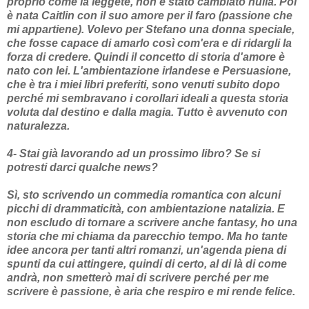
proprio come la leggete, non è stato cambiato nulla. Poi
è nata Caitlin con il suo amore per il faro (passione che
mi appartiene). Volevo per Stefano una donna speciale,
che fosse capace di amarlo così com'era e di ridargli la
forza di credere. Quindi il concetto di storia d'amore è
nato con lei. L'ambientazione irlandese e Persuasione,
che è tra i miei libri preferiti, sono venuti subito dopo
perché mi sembravano i corollari ideali a questa storia
voluta dal destino e dalla magia. Tutto è avvenuto con
naturalezza.
4- Stai già lavorando ad un prossimo libro? Se si
potresti darci qualche news?
Sì, sto scrivendo un commedia romantica con alcuni
picchi di drammaticità, con ambientazione natalizia. E
non escludo di tornare a scrivere anche fantasy, ho una
storia che mi chiama da parecchio tempo. Ma ho tante
idee ancora per tanti altri romanzi, un'agenda piena di
spunti da cui attingere, quindi di certo, al di là di come
andrà, non smetterò mai di scrivere perché per me
scrivere è passione, è aria che respiro e mi rende felice.