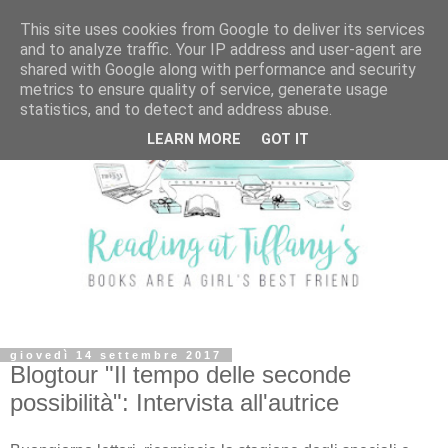
This site uses cookies from Google to deliver its services
and to analyze traffic. Your IP address and user-agent are
shared with Google along with performance and security
metrics to ensure quality of service, generate usage
statistics, and to detect and address abuse.
LEARN MORE
GOT IT
giovedì 14 settembre 2017
Blogtour "Il tempo delle seconde
possibilità": Intervista all'autrice