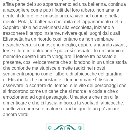
affitta parte del suo appartamento ad una ballerina, continua
a raccogliere come può i frutti del loro albero, non ama la
gente, il dolore le è rimasto ancora vivo nel corpo e nella
mente. Pola, la ballerina che abita nell'appartamento della
Saphiro inizia ad avvicinarsi alla vecchietta, iniziano a
trascorrere il tempo insieme, rivivere quei luoghi dai quali
Elisabetta ha un ricordo così lontano da non sembrare
neanche vero, si conoscono meglio, eppure andando avanti,
forse il loro incontro non è poi così casuale...In un turbinio di
memorie questo libro fa viaggiare il lettore tra passato e
presente, così velocemente che si fondono in un unica storia
che confonde ma stupisce e mette radici nei nostri
sentimenti proprio come l'albero di albicocche del giardino
di Elisabetta che nonostante il tempo rimane lì fisso ad
osservare lo scorrere del tempo e le vite dei personaggi che
si rincorrono come un cane che si morde la coda e che ci
emozionano ad ogni passaggio. Una storia che non ci fa
dimenticare e che ci lascia in bocca la voglia di albicocche,
quelle zuccherose e mature e anche quelle un po' amare
ancora verdi.