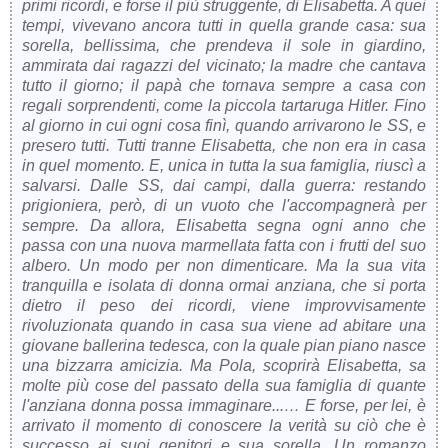
primi ricordi, e forse il più struggente, di Elisabetta. A quei
tempi, vivevano ancora tutti in quella grande casa: sua
sorella, bellissima, che prendeva il sole in giardino,
ammirata dai ragazzi del vicinato; la madre che cantava
tutto il giorno; il papà che tornava sempre a casa con
regali sorprendenti, come la piccola tartaruga Hitler. Fino
al giorno in cui ogni cosa finì, quando arrivarono le SS, e
presero tutti. Tutti tranne Elisabetta, che non era in casa
in quel momento. E, unica in tutta la sua famiglia, riuscì a
salvarsi. Dalle SS, dai campi, dalla guerra: restando
prigioniera, però, di un vuoto che l'accompagnerà per
sempre. Da allora, Elisabetta segna ogni anno che
passa con una nuova marmellata fatta con i frutti del suo
albero. Un modo per non dimenticare. Ma la sua vita
tranquilla e isolata di donna ormai anziana, che si porta
dietro il peso dei ricordi, viene improvvisamente
rivoluzionata quando in casa sua viene ad abitare una
giovane ballerina tedesca, con la quale pian piano nasce
una bizzarra amicizia. Ma Pola, scoprirà Elisabetta, sa
molte più cose del passato della sua famiglia di quante
l'anziana donna possa immaginare...… E forse, per lei, è
arrivato il momento di conoscere la verità su ciò che è
successo ai suoi genitori e sua sorella. Un romanzo