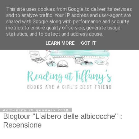
This site uses cookies from Google to deliver its services
and to analyze traffic. Your IP address and user-agent are
shared with Google along with performance and security
metrics to ensure quality of service, generate usage
statistics, and to detect and address abuse.
LEARN MORE
GOT IT
domenica 28 gennaio 2018
Blogtour "L'albero delle albicocche" :
Recensione