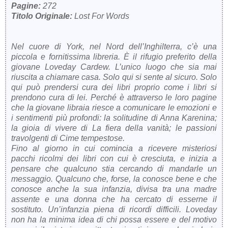
Pagine:
272
Titolo Originale:
Lost For Words
Nel cuore di York, nel Nord dell’Inghilterra, c’è una
piccola e fornitissima libreria. È il rifugio preferito della
giovane Loveday Cardew. L’unico luogo che sia mai
riuscita a chiamare casa. Solo qui si sente al sicuro. Solo
qui può prendersi cura dei libri proprio come i libri si
prendono cura di lei. Perché è attraverso le loro pagine
che la giovane libraia riesce a comunicare le emozioni e
i sentimenti più profondi: la solitudine di Anna Karenina;
la gioia di vivere di La fiera della vanità; le passioni
travolgenti di Cime tempestose.
Fino al giorno in cui comincia a ricevere misteriosi
pacchi ricolmi dei libri con cui è cresciuta, e inizia a
pensare che qualcuno stia cercando di mandarle un
messaggio. Qualcuno che, forse, la conosce bene e che
conosce anche la sua infanzia, divisa tra una madre
assente e una donna che ha cercato di esserne il
sostituto. Un’infanzia piena di ricordi difficili. Loveday
non ha la minima idea di chi possa essere e del motivo