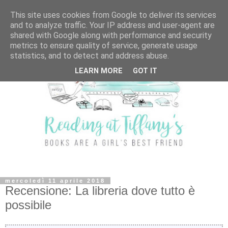
This site uses cookies from Google to deliver its services
and to analyze traffic. Your IP address and user-agent are
shared with Google along with performance and security
metrics to ensure quality of service, generate usage
statistics, and to detect and address abuse.
LEARN MORE
GOT IT
mercoledì 11 aprile 2018
Recensione: La libreria dove tutto è
possibile