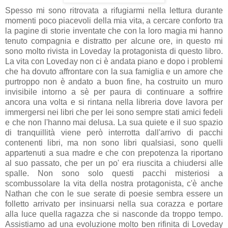
Spesso mi sono ritrovata a rifugiarmi nella lettura durante
momenti poco piacevoli della mia vita, a cercare conforto tra
la pagine di storie inventate che con la loro magia mi hanno
tenuto compagnia e distratto per alcune ore, in questo mi
sono molto rivista in Loveday la protagonista di questo libro.
La vita con Loveday non ci è andata piano e dopo i problemi
che ha dovuto affrontare con la sua famiglia e un amore che
purtroppo non è andato a buon fine, ha costruito un muro
invisibile intorno a sè per paura di continuare a soffrire
ancora una volta e si rintana nella libreria dove lavora per
immergersi nei libri che per lei sono sempre stati amici fedeli
e che non l'hanno mai delusa. La sua quiete e il suo spazio
di tranquillità viene però interrotta dall'arrivo di pacchi
contenenti libri, ma non sono libri qualsiasi, sono quelli
appartenuti a sua madre e che con prepotenza la riportano
al suo passato, che per un po' era riuscita a chiudersi alle
spalle. Non sono solo questi pacchi misteriosi a
scombussolare la vita della nostra protagonista, c'è anche
Nathan che con le sue serate di poesie sembra essere un
folletto arrivato per insinuarsi nella sua corazza e portare
alla luce quella ragazza che si nasconde da troppo tempo.
Assistiamo ad una evoluzione molto ben rifinita di Loveday