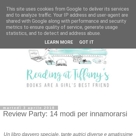
This site uses cookies from Google to deliver its services
and to analyze traffic. Your IP address and user-agent are
shared with Google along with performance and security
metrics to ensure quality of service, generate usage
statistics, and to detect and address abuse.
LEARN MORE
GOT IT
martedì 3 aprile 2018
Review Party: 14 modi per innamorarsi
Un libro davvero speciale, tante autrici diverse e amatissime