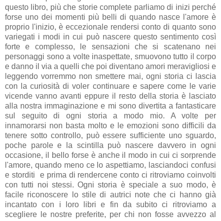
questo libro, più che storie complete parliamo di inizi perché
forse uno dei momenti più belli di quando nasce l'amore è
proprio l'inizio, è eccezionale rendersi conto di quanto sono
variegati i modi in cui può nascere questo sentimento così
forte e complesso, le sensazioni che si scatenano nei
personaggi sono a volte inaspettate, smuovono tutto il corpo
e danno il via a quelli che poi diventano amori meravigliosi e
leggendo vorremmo non smettere mai, ogni storia ci lascia
con la curiosità di voler continuare e sapere come le varie
vicende vanno avanti eppure il resto della storia è lasciato
alla nostra immaginazione e mi sono divertita a fantasticare
sul seguito di ogni storia a modo mio. A volte per
innamorarsi non basta molto e le emozioni sono difficili da
tenere sotto controllo, può essere sufficiente uno sguardo,
poche parole e la scintilla può nascere davvero in ogni
occasione, il bello forse è anche il modo in cui ci sorprende
l'amore, quando meno ce lo aspettiamo, lasciandoci confusi
e storditi e prima di rendercene conto ci ritroviamo coinvolti
con tutti noi stessi. Ogni storia è speciale a suo modo, è
facile riconoscere lo stile di autrici note che ci hanno già
incantato con i loro libri e fin da subito ci ritroviamo a
scegliere le nostre preferite, per chi non fosse avvezzo al