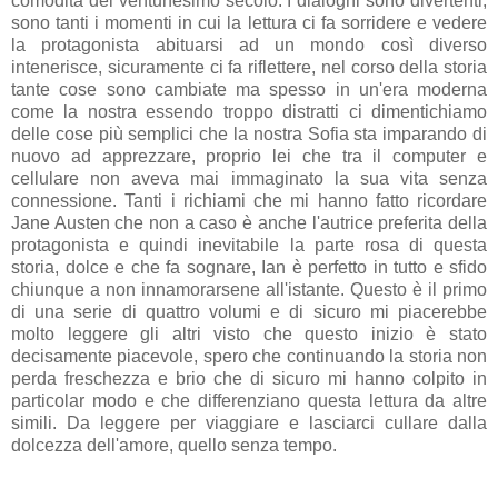
comodità del ventunesimo secolo. I dialoghi sono divertenti,
sono tanti i momenti in cui la lettura ci fa sorridere e vedere
la protagonista abituarsi ad un mondo così diverso
intenerisce, sicuramente ci fa riflettere, nel corso della storia
tante cose sono cambiate ma spesso in un'era moderna
come la nostra essendo troppo distratti ci dimentichiamo
delle cose più semplici che la nostra Sofia sta imparando di
nuovo ad apprezzare, proprio lei che tra il computer e
cellulare non aveva mai immaginato la sua vita senza
connessione. Tanti i richiami che mi hanno fatto ricordare
Jane Austen che non a caso è anche l'autrice preferita della
protagonista e quindi inevitabile la parte rosa di questa
storia, dolce e che fa sognare, Ian è perfetto in tutto e sfido
chiunque a non innamorarsene all'istante. Questo è il primo
di una serie di quattro volumi e di sicuro mi piacerebbe
molto leggere gli altri visto che questo inizio è stato
decisamente piacevole, spero che continuando la storia non
perda freschezza e brio che di sicuro mi hanno colpito in
particolar modo e che differenziano questa lettura da altre
simili. Da leggere per viaggiare e lasciarci cullare dalla
dolcezza dell'amore, quello senza tempo.