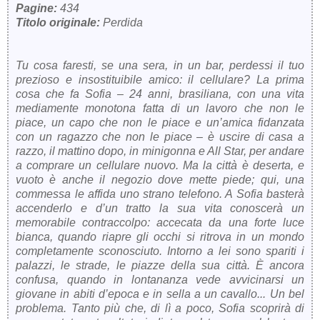
Pagine:
434
Titolo originale:
Perdida
Tu cosa faresti, se una sera, in un bar, perdessi il tuo
prezioso e insostituibile amico: il cellulare? La prima
cosa che fa Sofia – 24 anni, brasiliana, con una vita
mediamente monotona fatta di un lavoro che non le
piace, un capo che non le piace e un’amica fidanzata
con un ragazzo che non le piace – è uscire di casa a
razzo, il mattino dopo, in minigonna e All Star, per andare
a comprare un cellulare nuovo. Ma la città è deserta, e
vuoto è anche il negozio dove mette piede; qui, una
commessa le affida uno strano telefono. A Sofia basterà
accenderlo e d’un tratto la sua vita conoscerà un
memorabile contraccolpo: accecata da una forte luce
bianca, quando riapre gli occhi si ritrova in un mondo
completamente sconosciuto. Intorno a lei sono spariti i
palazzi, le strade, le piazze della sua città. È ancora
confusa, quando in lontananza vede avvicinarsi un
giovane in abiti d’epoca e in sella a un cavallo... Un bel
problema. Tanto più che, di lì a poco, Sofia scoprirà di