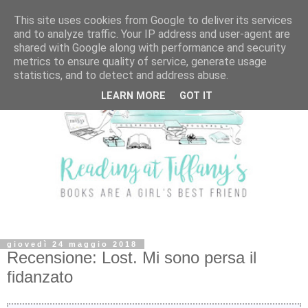
This site uses cookies from Google to deliver its services
and to analyze traffic. Your IP address and user-agent are
shared with Google along with performance and security
metrics to ensure quality of service, generate usage
statistics, and to detect and address abuse.
LEARN MORE
GOT IT
giovedì 24 maggio 2018
Recensione: Lost. Mi sono persa il
fidanzato