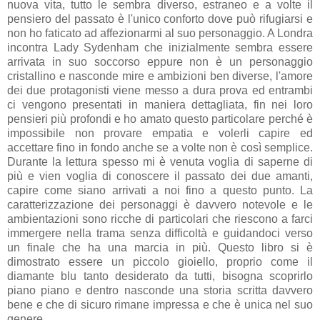
nuova vita, tutto le sembra diverso, estraneo e a volte il
pensiero del passato è l'unico conforto dove può rifugiarsi e
non ho faticato ad affezionarmi al suo personaggio. A Londra
incontra Lady Sydenham che inizialmente sembra essere
arrivata in suo soccorso eppure non è un personaggio
cristallino e nasconde mire e ambizioni ben diverse, l'amore
dei due protagonisti viene messo a dura prova ed entrambi
ci vengono presentati in maniera dettagliata, fin nei loro
pensieri più profondi e ho amato questo particolare perché è
impossibile non provare empatia e volerli capire ed
accettare fino in fondo anche se a volte non è così semplice.
Durante la lettura spesso mi è venuta voglia di saperne di
più e vien voglia di conoscere il passato dei due amanti,
capire come siano arrivati a noi fino a questo punto. La
caratterizzazione dei personaggi è davvero notevole e le
ambientazioni sono ricche di particolari che riescono a farci
immergere nella trama senza difficoltà e guidandoci verso
un finale che ha una marcia in più. Questo libro si è
dimostrato essere un piccolo gioiello, proprio come il
diamante blu tanto desiderato da tutti, bisogna scoprirlo
piano piano e dentro nasconde una storia scritta davvero
bene e che di sicuro rimane impressa e che è unica nel suo
genere.