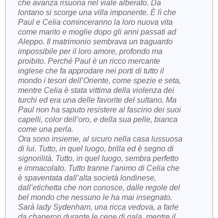
che avanza risuona nel viale alberato. Da
lontano si scorge una villa imponente. È lì che
Paul e Celia cominceranno la loro nuova vita
come marito e moglie dopo gli anni passati ad
Aleppo. Il matrimonio sembrava un traguardo
impossibile per il loro amore, profondo ma
proibito. Perché Paul è un ricco mercante
inglese che fa approdare nei porti di tutto il
mondo i tesori dell’Oriente, come spezie e seta,
mentre Celia è stata vittima della violenza dei
turchi ed era una delle favorite del sultano. Ma
Paul non ha saputo resistere al fascino dei suoi
capelli, color dell’oro, e della sua pelle, bianca
come una perla.
Ora sono insieme, al sicuro nella casa lussuosa
di lui. Tutto, in quel luogo, brilla ed è segno di
signorilità. Tutto, in quel luogo, sembra perfetto
e immacolato. Tutto tranne l’animo di Celia che
è spaventata dall’alta società londinese,
dall’etichetta che non conosce, dalle regole del
bel mondo che nessuno le ha mai insegnato.
Sarà lady Sydenham, una ricca vedova, a farle
da chaperon durante le cene di gala, mentre il