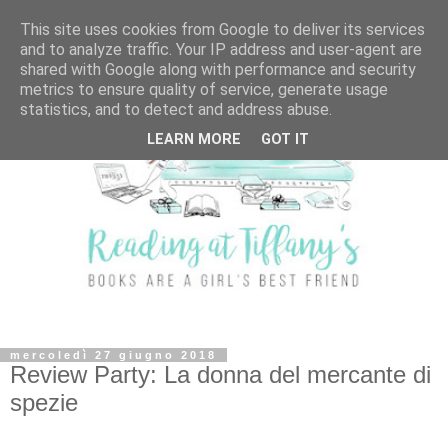
This site uses cookies from Google to deliver its services
and to analyze traffic. Your IP address and user-agent are
shared with Google along with performance and security
metrics to ensure quality of service, generate usage
statistics, and to detect and address abuse.
LEARN MORE
GOT IT
mercoledì 27 giugno 2018
Review Party: La donna del mercante di
spezie