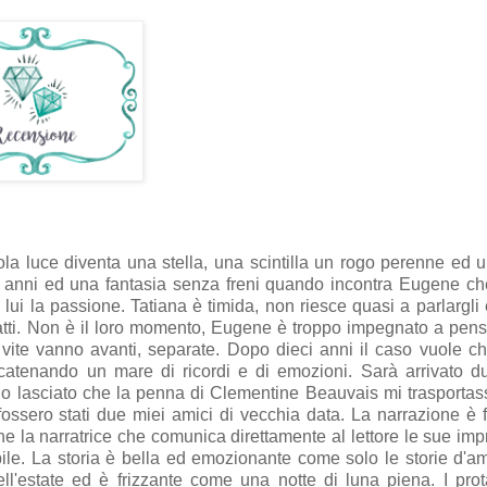
la luce diventa una stella, una scintilla un rogo perenne ed 
ci anni ed una fantasia senza freni quando incontra Eugene c
lui la passione. Tatiana è timida, non riesce quasi a parlargli 
 fatti. Non è il loro momento, Eugene è troppo impegnato a pens
 vite vanno avanti, separate. Dopo dieci anni il caso vuole c
scatenando un mare di ricordi e di emozioni. Sarà arrivato d
 lasciato che la penna di Clementine Beauvais mi trasportas
fossero stati due miei amici di vecchia data. La narrazione è 
che la narratrice che comunica direttamente al lettore le sue imp
ile. La storia è bella ed emozionante come solo le storie d'a
l'estate ed è frizzante come una notte di luna piena. I prot