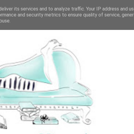
eliver its services and to analyze traffic. Your IP address and u
ormance and security metrics to ensure quality of service, gene
buse.