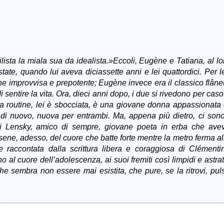
ista la miala sua da idealista.»Eccoli, Eugène e Tatiana, al lo
ate, quando lui aveva diciassette anni e lei quattordici. Per le
ne improvvisa e prepotente; Eugène invece era il classico flâne
i sentire la vita. Ora, dieci anni dopo, i due si rivedono per caso
ria routine, lei è sbocciata, è una giovane donna appassionata 
a, di nuovo, nuova per entrambi. Ma, appena più dietro, ci sono
o di Lensky, amico di sempre, giovane poeta in erba che ave
ene, adesso, del cuore che batte forte mentre la metro ferma al
raccontata dalla scrittura libera e coraggiosa di Clémenti
o al cuore dell’adolescenza, ai suoi fremiti così limpidi e astratt
he sembra non essere mai esistita, che pure, se la ritrovi, pul