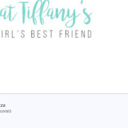
zza
auvais