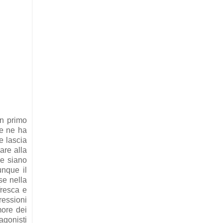
un primo
he ne ha
e lascia
are alla
he siano
unque il
se nella
fresca e
ressioni
more dei
agonisti