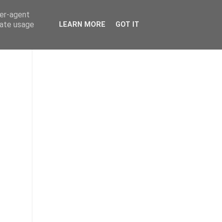
ser-agent
rate usage
LEARN MORE
GOT IT