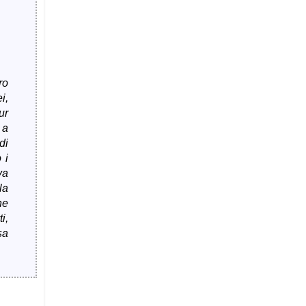
ro
i,
ur
 a
di
 i
va
la
ne
i,
sa