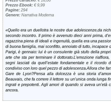
Prezzo cartaceo
: € 18,00
Prezzo Ebook:
€ 9,99
Pagine:
294
Genere:
Narrativa Moderna
«Quello era un duellotra le nostre due adolescenze,da nichil
secondo incontro. Il primo è avvenuto dieci anni prima, d’est
ragazzina piena di ideali e ingenuità, quella era una passio
di buona famiglia, mai sconfitto, annoiato di tutto, incapace d
Parigi, è gennaio: lui è un consulente già stufo della prop
arte che sta per terminare il dottorato.L’emozione riaffior
segni lasciati da quell’estate fondamentale e il ricord
condiviso con loro quel pezzo di adolescenza.Allora che fars
Gare de Lyon?Pensa alla dolcezza è una storia d’amore 
Beauvais, che fa correre il lettore su un’unica onda lunga fin
ingrati e prepotenti. Agli amori di quando si aveva un’età c
ancora.