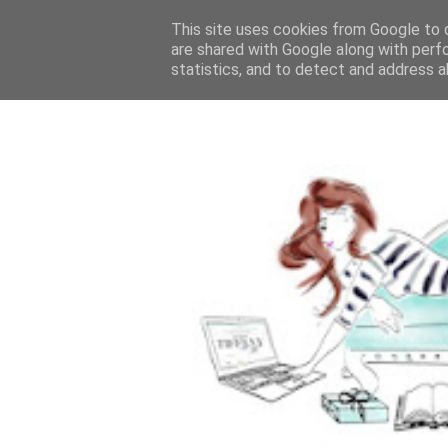
This site uses cookies from Google to d
are shared with Google along with perf
statistics, and to detect and address a