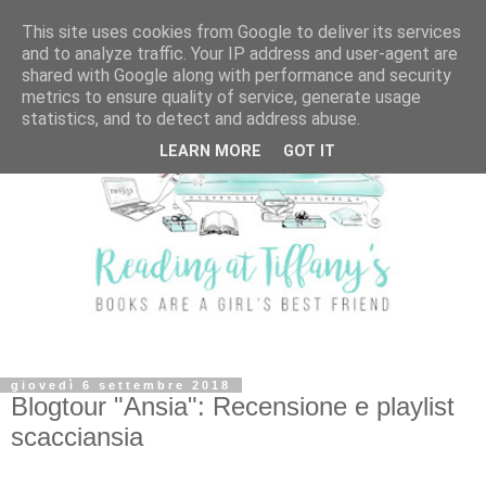
This site uses cookies from Google to deliver its services
and to analyze traffic. Your IP address and user-agent are
shared with Google along with performance and security
metrics to ensure quality of service, generate usage
statistics, and to detect and address abuse.
LEARN MORE
GOT IT
giovedì 6 settembre 2018
Blogtour "Ansia": Recensione e playlist
scacciansia