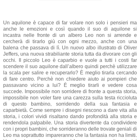
Un aquilone è capace di far volare non solo i pensieri ma
anche le emozioni e così quando il suo di aquilone si
incastra nelle fronte di un albero Leo non si arrende e
cercherà di tirarlo giù con ogni mezzo, anche con una
balena che passava di lì. Un nuovo albo illustrato di Oliver
Jeffers, una nuova strabiliante storia tutta da divorare con gli
occhi. Il piccolo Leo è caparbio e vuole a tutti i costi far
scendere il suo aquilone dall’albero quindi perchè utilizzare
la scala per salire e recuperarlo? È meglio tirarla cercando
di fare centro. Perchè non chiedere aiuto ai pompieri che
passavano vicino a lui? È meglio tirarli e vedere cosa
succede. Impossibile non sorridere di fronte a questa storia,
impossibile non voler fare una carezza sulla testa riccioluta
di questo bambino, sorridendo della sua fantasia e
caparbietà. Come sempre i disegni riescono a dare vita alla
storia, i colori vividi risaltano dando profondità alla storia e
rendendola palpabile. Una storia divertente da condividere
con i propri bambini, che sorrideranno delle trovate geniali di
Leo ma soprattutto impareranno che la fantasia non ha limiti.