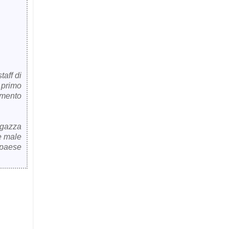
aff di
 primo
omento
agazza
e male
 paese