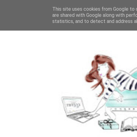
This site uses cookies from Google to d
are shared with Google along with perf
statistics, and to detect and address a