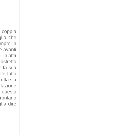
a coppia
lia che
empre in
e avanti
In altri
ostretto
e la sua
te tutto
elta sia
elazione
e questo
frontano
lia dire