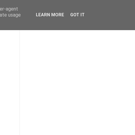
ser-agent
rate usage
LEARN MORE
GOT IT