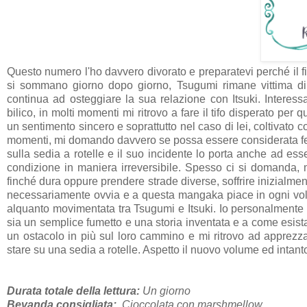
Questo numero l'ho davvero divorato e preparatevi perché il fi
si sommano giorno dopo giorno, Tsugumi rimane vittima di
continua ad osteggiare la sua relazione con Itsuki. Interessa
bilico, in molti momenti mi ritrovo a fare il tifo disperato pe
un sentimento sincero e soprattutto nel caso di lei, coltivato c
momenti, mi domando davvero se possa essere considerata felicit
sulla sedia a rotelle e il suo incidente lo porta anche ad es
condizione in maniera irreversibile. Spesso ci si domanda, m
finché dura oppure prendere strade diverse, soffrire inizialmen
necessariamente ovvia e a questa mangaka piace in ogni volu
alquanto movimentata tra Tsugumi e Itsuki. Io personalmente f
sia un semplice fumetto e una storia inventata e a come esista
un ostacolo in più sul loro cammino e mi ritrovo ad apprezz
stare su una sedia a rotelle. Aspetto il nuovo volume ed intan
Durata totale della lettura:
Un giorno
Bevanda consigliata:
Cioccolata con marshmellow