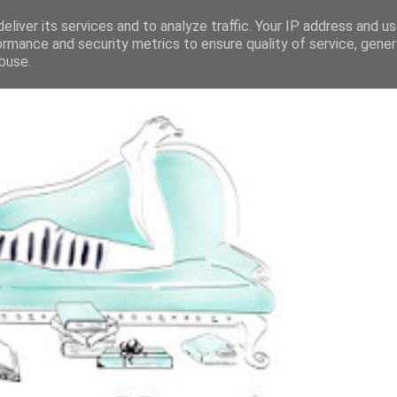
eliver its services and to analyze traffic. Your IP address and u
ormance and security metrics to ensure quality of service, gene
buse.