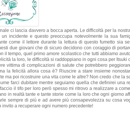
nale ci lascia davvero a bocca aperta. Le difficoltà per la nostr
 un incidente e questo preoccupa notevolmente la sua famig
nte come il lettore durante la lettura di questo fumetto sia s
r questi due giovani che di sicuro decidono con coraggio di portar
on il tempo, quel primo amore scolastico che tutti abbiamo avuto. 
à la loro, le difficoltà si raddoppiano in ogni cosa per Itsuki c
sere vittima di complicazioni di salute che potrebbero peggiorar
a la felicità allora cosa è? Riuscire a stare insieme nonostan
te ma poi ricostruire una vita come le altre? Non credo che la sc
me farci dubitare mentre seguiamo quella che definirei una r
accio il tifo per loro però spesso mi ritrovo a realizzare a com
no in realtà tante e tante storie come la loro che ogni giorno af
arle sempre di più e ad avere più consapevolezza su cosa vog
to invito a recuperare ogni numero precedente!