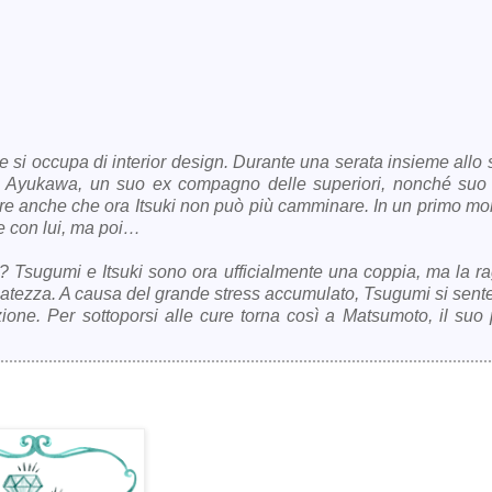
si occupa di interior design. Durante una serata insieme allo st
suki Ayukawa, un suo ex compagno delle superiori, nonché suo
opre anche che ora Itsuki non può più camminare. In un primo m
e con lui, ma poi…
? Tsugumi e Itsuki sono ora ufficialmente una coppia, ma la r
uatezza. A causa del grande stress accumulato, Tsugumi si sent
ione. Per sottoporsi alle cure torna così a Matsumoto, il suo