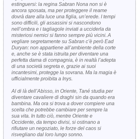
estinguersi: la regina Sabran Nona non si è
ancora sposata, ma per proteggere il reame
dovrà dare alla luce una figlia, un’erede. I tempi
sono difficili, gli assassini si nascondono
nell’ombra e i tagliagole inviati a ucciderla da
misteriosi nemici si fanno sempre più vicini. A
vegliare segretamente su Sabran c’è però Ead
Duryan: non appartiene all’ambiente della corte
e, anche se è stata istruita per diventare una
perfetta dama di compagnia, è in realtà l’adepta
di una società segreta e, grazie ai suoi
incantesimi, protegge la sovrana. Ma la magia è
ufficialmente proibita a Inys.
Al di là dell’Abisso, in Oriente, Tané studia per
diventare cavaliere di draghi sin da quando era
bambina. Ma ora si trova a dover compiere una
scelta che potrebbe cambiare per sempre la
sua vita. In tutto ciò, mentre Oriente e
Occidente, da tempo divisi, si ostinano a
rifiutare un negoziato, le forze del caos si
risvegliano dal loro lungo sonno.