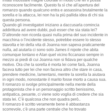
infatti indossare maglie colorate in modo che lei li possa
riconoscere facilmente. Questo fa sì che all'apertura del
romanzo quando qualcuno entra e assassina brutalmente la
sorella e la attacca, lei non ha la più pallida idea di chi sia
questa persona.
Quando gli investigatori iniziano a daccusarla comincia
addirittura ad avere dubbi, può esser che sia stata lei?
D'altronde non ricorda quasi nulla prima del suo incidente in
macchina o l'incidente stesso, potrebbe essere lo stesso
stavolta e lei della vita di Joanna non sapeva praticamente
nulla, ad aiutarla ci sono solo James il nipote che abita
comunque lontano e Alan quel vicino ficcanaso sempre in
mezzo ai piedi di cui Joanna non si fidava per qualche
motivo. Ora che la sorella
è morta lei come farà, Joanna
faceva tutto per lei che non faceva altro che stare in casa,
prendere medicine, lamentarsi, mentre la sorella la aiutava
in ogni modo, nonostante il marito fosse morto a causa sua.
Il romanzo si svolge principalmente nella mente della
protagonista che è un personaggio scritto benissimo,
antipatica, pesante, ci viene solo voglia di credere che sia
stata lei. C'è qualcosa che non quadra però..
Il romanzo
è
scritto veramente bene è abbastanza
scorrevole, c'è una parte centrale che ho trovato