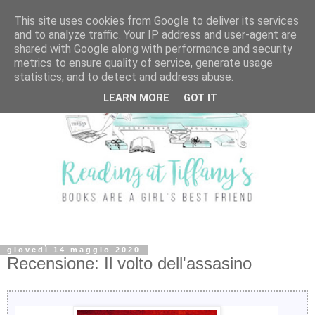
This site uses cookies from Google to deliver its services
and to analyze traffic. Your IP address and user-agent are
shared with Google along with performance and security
metrics to ensure quality of service, generate usage
statistics, and to detect and address abuse.
LEARN MORE
GOT IT
giovedì 14 maggio 2020
Recensione: Il volto dell'assasino