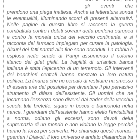
gli eventi che
prendono una piega inattesa. Anche la letteratura sonda
le eventualità, illuminando scorci di presenti alternativi.
Nelle pagine di questo libro si racconta la guerra
combattuta contro i debiti sovrani della periferia europea
e contro la moneta unica del vecchio continente, e si
racconta del farmaco impiegato per curare la patologia.
Alcuni dei fatti narrati alla fine sono accaduti. La rabbia è
esplosa nelle strade di Parigi assumendo il colorito
itterico dei gilet gialli. La fragilità di un'antica banca
italiana è stata l'epicentro di un terremoto. Gli interventi
dei banchieri centrali hanno mostrato la loro natura
politica. La finanza che ho cercato di restituire ha smesso
di essere arte del possibile per diventare il più pervasivo
strumento di difesa dell'esistente. Gli uomini che ne
incarnano l'essenza sono diversi dai trader della vecchia
scuola tutti bretelle, sigaro in bocca e banconota nella
narice. I guardiani dell'esistente hanno eletto l'invisibilità
a norma, odiano gli eccessi, sono devoti della
supremazia di un mondo e non violano la legge perché
hanno la forza per scriverla. Ho chiamato questi monaci-
guerrieri i Diavoli. Il loro universo è andato dilatandosi tra