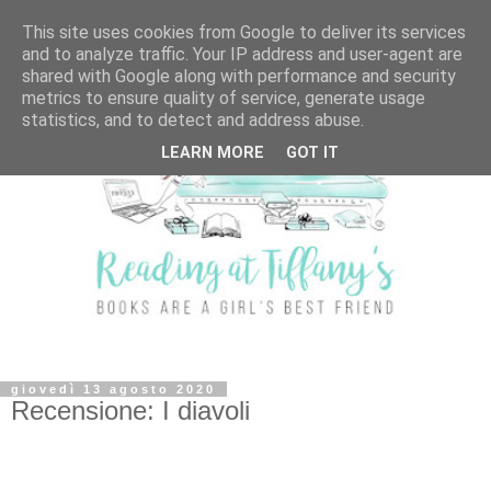
This site uses cookies from Google to deliver its services
and to analyze traffic. Your IP address and user-agent are
shared with Google along with performance and security
metrics to ensure quality of service, generate usage
statistics, and to detect and address abuse.
LEARN MORE
GOT IT
giovedì 13 agosto 2020
Recensione: I diavoli