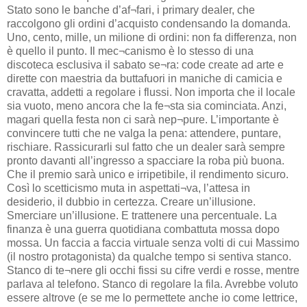
Stato sono le banche d’af¬fari, i primary dealer, che
raccolgono gli ordini d’acquisto condensando la domanda.
Uno, cento, mille, un milione di ordini: non fa differenza, non
è quello il punto. Il mec¬canismo è lo stesso di una
discoteca esclusiva il sabato se¬ra: code create ad arte e
dirette con maestria da buttafuori in maniche di camicia e
cravatta, addetti a regolare i flussi. Non importa che il locale
sia vuoto, meno ancora che la fe¬sta sia cominciata. Anzi,
magari quella festa non ci sarà nep¬pure. L’importante è
convincere tutti che ne valga la pena: attendere, puntare,
rischiare. Rassicurarli sul fatto che un dealer sarà sempre
pronto davanti all’ingresso a spacciare la roba più buona.
Che il premio sarà unico e irripetibile, il rendimento sicuro.
Così lo scetticismo muta in aspettati¬va, l’attesa in
desiderio, il dubbio in certezza. Creare un’illusione.
Smerciare un’illusione. E trattenere una percentuale. La
finanza è una guerra quotidiana combattuta mossa dopo
mossa. Un faccia a faccia virtuale senza volti di cui Massimo
(il nostro protagonista) da qualche tempo si sentiva stanco.
Stanco di te¬nere gli occhi fissi su cifre verdi e rosse, mentre
parlava al telefono. Stanco di regolare la fila. Avrebbe voluto
essere altrove (e se me lo permettete anche io come lettrice,