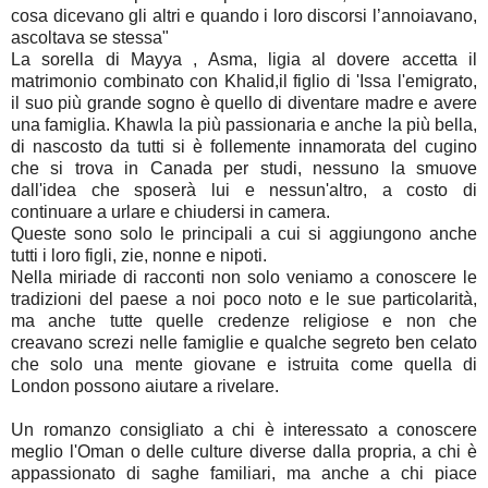
cosa dicevano gli altri e quando i loro discorsi l’annoiavano,
ascoltava se stessa"
La sorella di Mayya , Asma, ligia al dovere accetta il
matrimonio combinato con Khalid,il figlio di 'Issa l'emigrato,
il suo più grande sogno è quello di diventare madre e avere
una famiglia. Khawla la più passionaria e anche la più bella,
di nascosto da tutti si è follemente innamorata del cugino
che si trova in Canada per studi, nessuno la smuove
dall'idea che sposerà lui e nessun'altro, a costo di
continuare a urlare e chiudersi in camera.
Queste sono solo le principali a cui si aggiungono anche
tutti i loro figli, zie, nonne e nipoti.
Nella miriade di racconti non solo veniamo a conoscere le
tradizioni del paese a noi poco noto e le sue particolarità,
ma anche tutte quelle credenze religiose e non che
creavano screzi nelle famiglie e qualche segreto ben celato
che solo una mente giovane e istruita come quella di
London possono aiutare a rivelare.
Un romanzo consigliato a chi è interessato a conoscere
meglio l'Oman o delle culture diverse dalla propria, a chi è
appassionato di saghe familiari, ma anche a chi piace