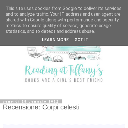
This site uses cookies from Google to deliver its services
and to analyze traffic. Your IP address and user-agent are
shared with Google along with performance and security
metrics to ensure quality of service, generate usage
statistics, and to detect and address abuse.
LEARN MORE
GOT IT
venerdì 28 gennaio 2022
Recensione: Corpi celesti