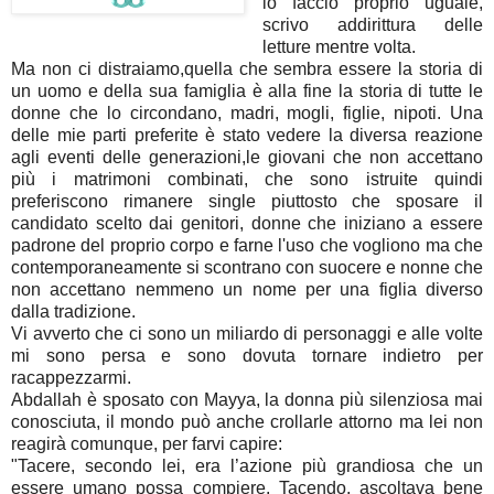
io faccio proprio uguale,
scrivo addirittura delle
letture mentre volta.
Ma non ci distraiamo,quella che sembra essere la storia di
un uomo e della sua famiglia è alla fine la storia di tutte le
donne che lo circondano, madri, mogli, figlie, nipoti. Una
delle mie parti preferite è stato vedere la diversa reazione
agli eventi delle generazioni,le giovani che non accettano
più i matrimoni combinati, che sono istruite quindi
preferiscono rimanere single piuttosto che sposare il
candidato scelto dai genitori, donne che iniziano a essere
padrone del proprio corpo e farne l'uso che vogliono ma che
contemporaneamente si scontrano con suocere e nonne che
non accettano nemmeno un nome per una figlia diverso
dalla tradizione.
Vi avverto che ci sono un miliardo di personaggi e alle volte
mi sono persa e sono dovuta tornare indietro per
racappezzarmi.
Abdallah è sposato con Mayya, la donna più silenziosa mai
conosciuta, il mondo può anche crollarle attorno ma lei non
reagirà comunque, per farvi capire:
"
Tacere, secondo lei, era l’azione più grandiosa che un
essere umano possa compiere. Tacendo, ascoltava bene