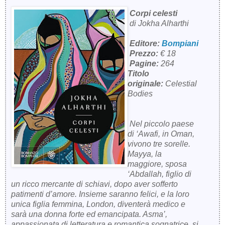
Corpi celesti
di Jokha Alharthi
Editore:
Bompiani
Prezzo:
€ 18
Pagine:
264
Titolo
originale:
Celestial
Bodies
Nel piccolo paese
di ‘Awafi, in Oman,
vivono tre sorelle.
Mayya, la
maggiore, sposa
‘Abdallah, figlio di
un ricco mercante di schiavi, dopo aver sofferto
patimenti d’amore. Insieme saranno felici, e la loro
unica figlia femmina, London, diventerà medico e
sarà una donna forte ed emancipata. Asma’,
appassionata di letteratura e romantica sognatrice, si