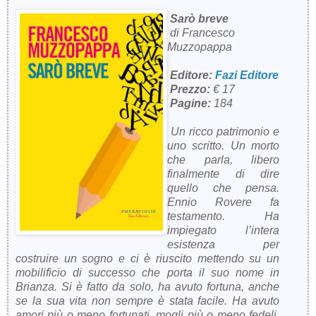
Sarò breve
di Francesco
Muzzopappa
Editore:
Fazi Editore
Prezzo:
€ 17
Pagine:
184
Un ricco patrimonio e
uno scritto. Un morto
che parla, libero
finalmente di dire
quello che pensa.
Ennio Rovere fa
testamento. Ha
impiegato l’intera
esistenza per
costruire un sogno e ci è riuscito mettendo su un
mobilificio di successo che porta il suo nome in
Brianza. Si è fatto da solo, ha avuto fortuna, anche
se la sua vita non sempre è stata facile. Ha avuto
amori più o meno fortunati, mogli più o meno fedeli,