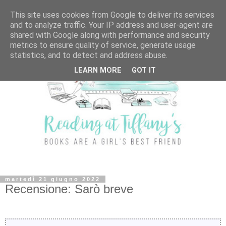
This site uses cookies from Google to deliver its services
and to analyze traffic. Your IP address and user-agent are
shared with Google along with performance and security
metrics to ensure quality of service, generate usage
statistics, and to detect and address abuse.
LEARN MORE
GOT IT
martedì 21 giugno 2022
Recensione: Sarò breve