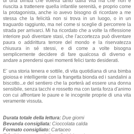
di una bimba che voleva tanto dalla vita ma che non è
riuscita a trattenere quella infantile serenità, e proprio come
la protagonista, anche io avevo bisogno di ricordare a me
stessa che la felicità non si trova in un luogo, o in un
traguardo raggiunto, ma nel come si sceglie di percorrere la
strada per arrivarci. Mi ha ricordato che a volte la riflessione
interiore può diventare stasi, che l'accortezza può diventare
paura o addirittura terrore del mondo e la riservatezza
chiusura in sé stessi, e di come a volte bisogna
semplicemente decidere di fare qualcosa di diverso e
andare a prendersi quei momenti felici tanto desiderati.
E' una storia tenera e sottile, di vita quotidiana di una bimba
gioiosa e intelligente con la frangetta bionda ed i sandalini a
biscotto...e del sentiero che la porterà ad essere una donna
sensibile, senza tacchi e rossetto ma con tanta forza d'animo
con cui affrontare le paure e le incognite proprie di una vita
veramente vissuta.
Durata totale della lettura:
Due giorni
Bevanda consigliata:
Cioccolata calda
Formato consigliato:
Cartaceo