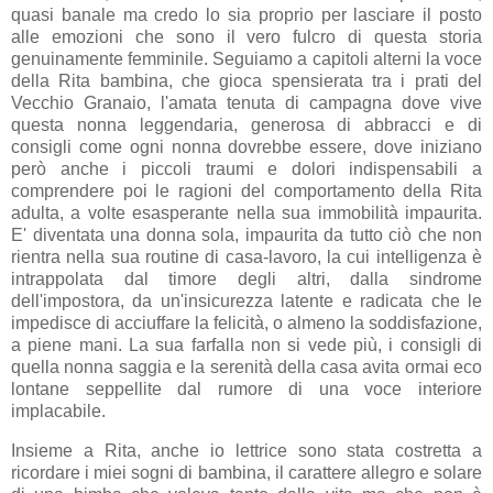
quasi banale ma credo lo sia proprio per lasciare il posto
alle emozioni che sono il vero fulcro di questa storia
genuinamente femminile. Seguiamo a capitoli alterni la voce
della Rita bambina, che gioca spensierata tra i prati del
Vecchio Granaio, l'amata tenuta di campagna dove vive
questa nonna leggendaria, generosa di abbracci e di
consigli come ogni nonna dovrebbe essere, dove iniziano
però anche i piccoli traumi e dolori indispensabili a
comprendere poi le ragioni del comportamento della Rita
adulta, a volte esasperante nella sua immobilità impaurita.
E' diventata una donna sola, impaurita da tutto ciò che non
rientra nella sua routine di casa-lavoro, la cui intelligenza è
intrappolata dal timore degli altri, dalla sindrome
dell'impostora, da un'insicurezza latente e radicata che le
impedisce di acciuffare la felicità, o almeno la soddisfazione,
a piene mani. La sua farfalla non si vede più, i consigli di
quella nonna saggia e la serenità della casa avita ormai eco
lontane seppellite dal rumore di una voce interiore
implacabile.
Insieme a Rita, anche io lettrice sono stata costretta a
ricordare i miei sogni di bambina, il carattere allegro e solare