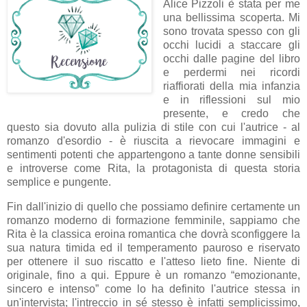
Alice Pizzoli è stata per me
una bellissima scoperta. Mi
sono trovata spesso con gli
occhi lucidi a staccare gli
occhi dalle pagine del libro
e perdermi nei ricordi
riaffiorati della mia infanzia
e in riflessioni sul mio
presente, e credo che
questo sia dovuto alla pulizia di stile con cui l'autrice - al
romanzo d'esordio - è riuscita a rievocare immagini e
sentimenti potenti che appartengono a tante donne sensibili
e introverse come Rita, la protagonista di questa storia
semplice e pungente.
Fin dall'inizio di quello che possiamo definire certamente un
romanzo moderno di formazione femminile, sappiamo che
Rita è la classica eroina romantica che dovrà sconfiggere la
sua natura timida ed il temperamento pauroso e riservato
per ottenere il suo riscatto e l'atteso lieto fine. Niente di
originale, fino a qui. Eppure è un romanzo
“emozionante,
sincero e intenso” come lo ha definito l'autrice stessa in
un'intervista;
l'intreccio in sé stesso è infatti semplicissimo,