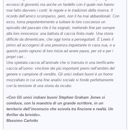
eccessi di gioventù ma anche un fardello con il quale non hanno
mai fatto davvero i conti: le regole e le tradizioni della riserva. Il
ricordo dell’amico scomparso, però, non li ha mai abbandonati. Con
esso, torna prepotentemente a turbare le loro coscienze un
episodio del passato che li ha segnati, mettendo fine per sempre
alla loro innocenza: una battuta di caccia finita male. Una storia
difficile da dimenticare, che oggi torna a perseguitarli. È Lewis il
primo ad accorgersi di una presenza inquietante in casa sua, e a
questo punto ognuno di loro inizia ad avere paura, per sé e per i
propri cari…
Una spietata caccia all’animale che si tramuta in una terrificante
caccia all’uomo: vincitore dei più importanti premi nell’ambito del
genere e campione di vendite,
Gli unici indiani buoni
è un horror
mozzafiato in cui una fine analisi sociale si fonde perfettamente
con la tensione di una storia da incubo.
«Con
Gli unici indiani buoni
Stephen Graham Jones ci
conduce, con la maestria di un grande scrittore, in un
territorio dell’inconscio che scivola tra finzione e realtà. Un
thriller da brivido».
Massimo Carlotto