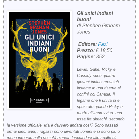
Gli unici indiani
buoni
di
Stephen Graham
Jones
Editore:
Fazi
Prezzo:
€ 18,50
Pagine:
352
Lewis, Gabe, Ricky e
Cassidy sono quattro
giovani indiani cresciuti
insieme in una riserva ai
confini col Canada. Il
legame che li univa si è
spezzato quando Ricky è
morto all’improvviso: una
rissa fra ubriachi, secondo
la versione ufficiale. Ma è davvero andata così? Sono passati
ormai dieci anni, i ragazzi sono diventati uomini e si sono più o
meno integrati nella società bianca, lasciandosi alle spalle gli