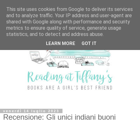
This site uses cookies from Google to deliver its services
and to analyze traffic. Your IP address and user-agent are
shared with Google along with performance and security
metrics to ensure quality of service, generate usage
statistics, and to detect and address abuse.
LEARN MORE
GOT IT
venerdì 14 luglio 2023
Recensione: Gli unici indiani buoni