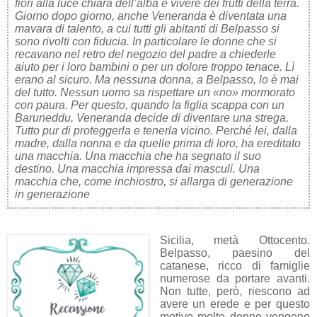
fiori alla luce chiara dell’alba e vivere dei frutti della terra.
Giorno dopo giorno, anche Veneranda è diventata una
mavara di talento, a cui tutti gli abitanti di Belpasso si
sono rivolti con fiducia. In particolare le donne che si
recavano nel retro del negozio del padre a chiederle
aiuto per i loro bambini o per un dolore troppo tenace. Lì
erano al sicuro. Ma nessuna donna, a Belpasso, lo è mai
del tutto. Nessun uomo sa rispettare un «no» mormorato
con paura. Per questo, quando la figlia scappa con un
Baruneddu, Veneranda decide di diventare una strega.
Tutto pur di proteggerla e tenerla vicino. Perché lei, dalla
madre, dalla nonna e da quelle prima di loro, ha ereditato
una macchia. Una macchia che ha segnato il suo
destino. Una macchia impressa dai masculi. Una
macchia che, come inchiostro, si allarga di generazione
in generazione
Sicilia, metà Ottocento.
Belpasso, paesino del
catanese, ricco di famiglie
numerose da portare avanti.
Non tutte, però, riescono ad
avere un erede e per questo
motivo molte donne vengono