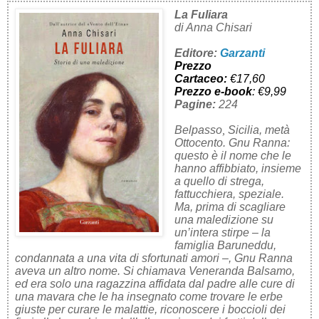
La Fuliara
di Anna Chisari
Editore:
Garzanti
Prezzo
Cartaceo:
€17,60
Prezzo
e-book
: €9,99
Pagine:
224
Belpasso
,
Sicilia, metà
Ottocento. Gnu Ranna:
questo è il nome che le
hanno affibbiato, insieme
a quello di strega,
fattucchiera, speziale.
Ma, prima di scagliare
una maledizione su
un’intera stirpe – la
famiglia Baruneddu,
condannata a una vita di sfortunati amori –, Gnu Ranna
aveva un altro nome. Si chiamava Veneranda Balsamo,
ed era solo una ragazzina affidata dal padre alle cure di
una mavara che le ha insegnato come trovare le erbe
giuste per curare le malattie, riconoscere i boccioli dei