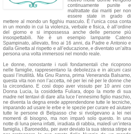
continuamente punite e
maltrattate dai mariti per non
essere state in grado di
mettere al mondo un figghiu masculo. È l’unica cosa conta
in un mondo in cui la violenza, verbale e fisica, è all’ordine
del giorno e si impossessa anche delle persone più
insospettabili. Ne è un esempio lampante Cateno
Spampinato, allevato, fino ai 16 anni, da Padre e Antonio e
dalla Ginetta al rispetto e all’educazione, e diventato un’altra
persona una volta immersosi nel mondo reale.
Le donne, nonostante i ruoli fondamentali che ricoprono
nelle famiglie, rappresentano la debolezza e in alcuni casi
quasi l’inutilità. Ma Gnu Ranna, prima Veneranda Balsamo,
questa vita non non l’accetta, né per lei nè per le donne che
la circondano. E così dopo aver vissuto per 10 anni con
Donna Lucia, la cosiddetta Fuliara, dopo la morte di sua
madre nel tentavi di dare alla luce l’ennesimo figlio maschio,
ne diventa la degna erede apprendendone tutte le tecniche,
imparando ad usare le erbe e le spezie per curare ed aiutare
tutte le persone di Belpasso che si rivolgevano a lei nei
momenti di bisogno, ma non imparò solo questo. In una
notte di luna piena infatti, irradiata di rabbia, maledì un’intera
famiglia, i Baroneddu, per aver deviato la sua stessa stirpe e