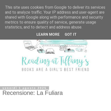
This site uses cookies from Google to deliver its services
and to analyze traffic. Your IP address and user-agent are
shared with Google along with performance and security
metrics to ensure quality of service, generate usage
statistics, and to detect and address abuse.
LEARN MORE
GOT IT
venerdì 1 agosto 2025
Recensione: La Fuliara