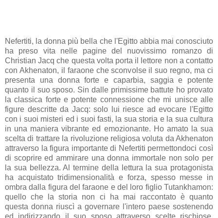
Nefertiti, la donna più bella che l'Egitto abbia mai conosciuto
ha preso vita nelle pagine del nuovissimo romanzo di
Christian Jacq che questa volta porta il lettore non a contatto
con Akhenaton, il faraone che sconvolse il suo regno, ma ci
presenta una donna forte e caparbia, saggia e potente
quanto il suo sposo. Sin dalle primissime battute ho provato
la classica forte e potente connessione che mi unisce alle
figure descritte da Jacq: solo lui riesce ad evocare l'Egitto
con i suoi misteri ed i suoi fasti, la sua storia e la sua cultura
in una maniera vibrante ed emozionante. Ho amato la sua
scelta di trattare la rivoluzione religiosa voluta da Akhenaton
attraverso la figura importante di Nefertiti permettondoci così
di scoprire ed ammirare una donna immortale non solo per
la sua bellezza. Al termine della lettura la sua protagonista
ha acquistato tridimensionalità e forza, spesso messe in
ombra dalla figura del faraone e del loro figlio Tutankhamon:
quello che la storia non ci ha mai raccontato è quanto
questa donna riuscì a governare l'intero paese sostenendo
ed indirizzando il suo sposo attraverso scelte rischiose,