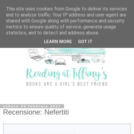
This site uses cookies from Google to deliver its services
and to analyze traffic. Your IP address and user-agent are
shared with Google along with performance and security
metrics to ensure quality of service, generate usage
statistics, and to detect and address abuse.
LEARN MORE
GOT IT
sabato 25 febbraio 2017
Recensione: Nefertiti