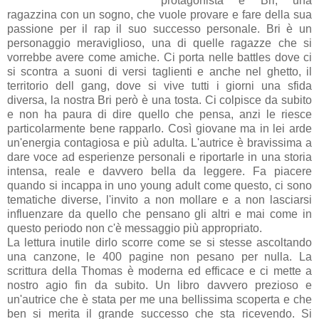
protagonista è Bri, una
ragazzina con un sogno, che vuole provare e fare della sua
passione per il rap il suo successo personale. Bri è un
personaggio meraviglioso, una di quelle ragazze che si
vorrebbe avere come amiche. Ci porta nelle battles dove ci
si scontra a suoni di versi taglienti e anche nel ghetto, il
territorio dell gang, dove si vive tutti i giorni una sfida
diversa, la nostra Bri però è una tosta. Ci colpisce da subito
e non ha paura di dire quello che pensa, anzi le riesce
particolarmente bene rapparlo. Così giovane ma in lei arde
un'energia contagiosa e più adulta. L'autrice è bravissima a
dare voce ad esperienze personali e riportarle in una storia
intensa, reale e davvero bella da leggere. Fa piacere
quando si incappa in uno young adult come questo, ci sono
tematiche diverse, l'invito a non mollare e a non lasciarsi
influenzare da quello che pensano gli altri e mai come in
questo periodo non c'è messaggio più appropriato.
La lettura inutile dirlo scorre come se si stesse ascoltando
una canzone, le 400 pagine non pesano per nulla. La
scrittura della Thomas è moderna ed efficace e ci mette a
nostro agio fin da subito. Un libro davvero prezioso e
un'autrice che è stata per me una bellissima scoperta e che
ben si merita il grande successo che sta ricevendo. Si