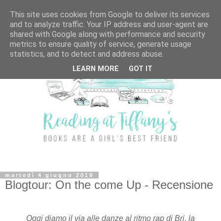
This site uses cookies from Google to deliver its services
and to analyze traffic. Your IP address and user-agent are
shared with Google along with performance and security
metrics to ensure quality of service, generate usage
statistics, and to detect and address abuse.
LEARN MORE
GOT IT
martedì 4 giugno 2019
Blogtour: On the come Up - Recensione
Oggi diamo il via alle danze al ritmo rap di Bri, la