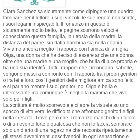
Clara Sanchez sa sicuramente come dipingere una quadro
familiare per il lettore, i suoi vincoli, le sue regole non scritte,
i suoi legami inspiegabili. Il romanzo in questo è
sicuramente molto bello, le pagine scorrono veloci e
conosciamo questa famiglia, la ritrosia della madre, la
distanza del padre, sia dalla bambina sia nella coppia.
Viviamo ancora meglio il rapporto con l'amica di famiglia
Olga, una donna che ha deciso di essere anche una donna
oltre che una madre e una moglie, che brilla di luce propria e
ha una sua identità. Tutti i rapporti che circondano Isabelle,
vengono messi a confronto con il rapporto tra i propri genitori
o tra lei e loro, così i genitori della migliore amica sono felici
e si parlano mentre i suoi genitori no, Olga è bella e
interessante ma comunque è meglio la mamma che vive
solo per i figli.
La scrittura è molto scorrevole e ci apre la visuale su uno
spacco di vita vera, le difficoltà che affrontano genitori e figli
nella crescita. Trovo però che il romanzo manchi di un fulcro
o di un evento forte o qualcosa che non lo faccia sembrare
solo un diario di una ragazzina che racconta ripetutamente
gli stessi avvenimenti descrivendoli in ogni sensazione e