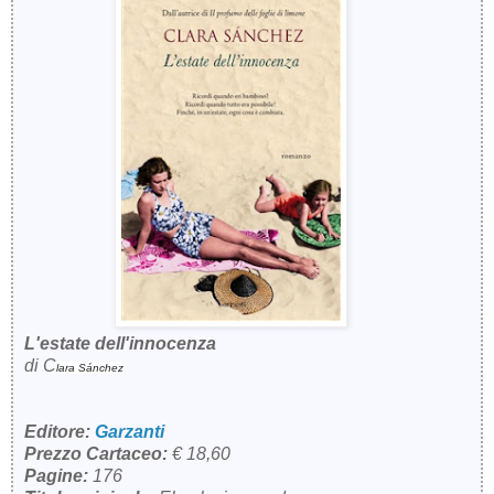
L'estate dell'innocenza
di
C
lara S
ánchez
Editore:
Garzanti
Prezzo Cartaceo:
€ 18,60
Pagine:
176