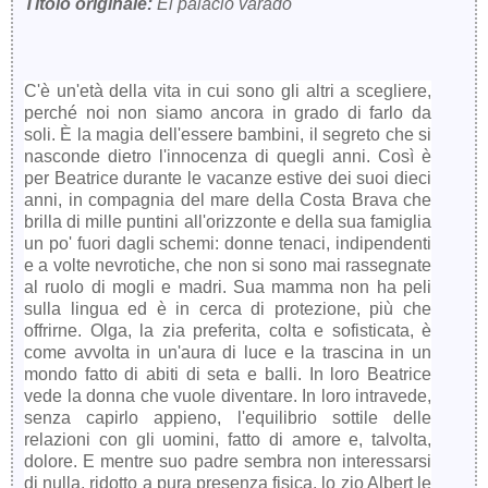
Titolo originale:
El palacio varado
C'è un'età della vita in cui sono gli altri a scegliere,
perché noi non siamo ancora in grado di farlo da
soli. È la magia dell'essere bambini, il segreto che si
nasconde dietro l'innocenza di quegli anni. Così è
per Beatrice durante le vacanze estive dei suoi dieci
anni, in compagnia del mare della Costa Brava che
brilla di mille puntini all'orizzonte e della sua famiglia
un po' fuori dagli schemi: donne tenaci, indipendenti
e a volte nevrotiche, che non si sono mai rassegnate
al ruolo di mogli e madri. Sua mamma non ha peli
sulla lingua ed è in cerca di protezione, più che
offrirne. Olga, la zia preferita, colta e sofisticata, è
come avvolta in un'aura di luce e la trascina in un
mondo fatto di abiti di seta e balli. In loro Beatrice
vede la donna che vuole diventare. In loro intravede,
senza capirlo appieno, l'equilibrio sottile delle
relazioni con gli uomini, fatto di amore e, talvolta,
dolore. E mentre suo padre sembra non interessarsi
di nulla, ridotto a pura presenza fisica, lo zio Albert le