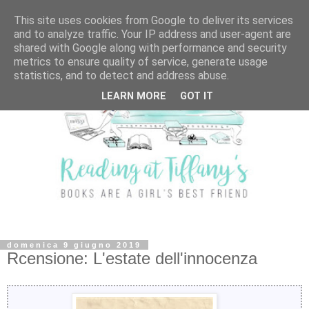
This site uses cookies from Google to deliver its services
and to analyze traffic. Your IP address and user-agent are
shared with Google along with performance and security
metrics to ensure quality of service, generate usage
statistics, and to detect and address abuse.
LEARN MORE
GOT IT
domenica 9 giugno 2019
Rcensione: L'estate dell'innocenza