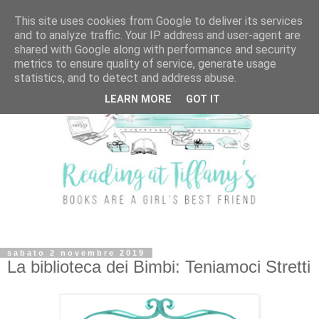
This site uses cookies from Google to deliver its services
and to analyze traffic. Your IP address and user-agent are
shared with Google along with performance and security
metrics to ensure quality of service, generate usage
statistics, and to detect and address abuse.
LEARN MORE
GOT IT
sabato 2 novembre 2019
La biblioteca dei Bimbi: Teniamoci Stretti