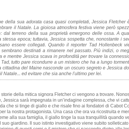
ione della sua adorata casa quasi completati, Jessica Fletcher 
ebrare il Natale. La gioiosa atmosfera festiva viene però spez
: dal terreno della sua proprietà emergono delle ossa. A qua
la stessa epoca; tuttavia, Jessica sospetta che, nonostante i se
ssano essere collegati. Quando il reporter Tad Hollenbeck vi
n sembrano destinati a rimanere nel passato. Più indizi, o meg
a e mentre Jessica scava in profondità per trovare la conness
i Tad, tutto pare ricondurre a un mistero che ha a lungo tormen
ca cittadina del Maine nasconde un oscuro segreto e Jessica d
il Natale... ed evitare che sia anche l'ultimo per lei.
 storie della mitica signora Fletcher ci vengono a trovare. Nono
zie, Jessica sarà impegnata in un’indagine complessa, che vi catt
che si tinge di giallo e che risale fino ai fondatori di Cabot C
er la nostra protagonista. Una casa che ora va ricostruita e men
me alla sua famiglia, il giallo tinge la sua tranquillità quando 
l suo giardino. Il suo istinto investigativo viene subito solleticato
'origine di questi corpi e il mistero che si nasconde dietro alle lor