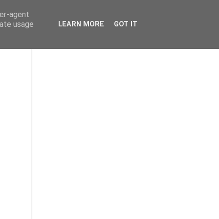
ser-agent
rate usage
LEARN MORE
GOT IT