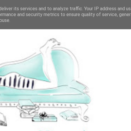
eliver its services and to analyze traffic. Your IP address and u
ormance and security metrics to ensure quality of service, gene
buse.