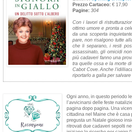
Prezzo Cartaceo:
€ 17,90
Pagine:
304
Con i lavori di ristrutturaz
ottimo umore e pronta a cel
da una scoperta inquietante
pare, non risalgono tutte al
che li separano, i resti po
assassinato, gli omicidi no
più cadaveri fanno una prov
tra quelle ossa e la morte d
Cabot Cove. Anche l'idillia
riportarlo a galla per salvare 
Ogni anno, in questo periodo le
l’avvicinarsi delle feste natali
pagina dopo pagina. Una vicenda 
cittadina nel Maine che è casa p
pregusta un Natale gioioso insie
ritrovati due cadaveri sepolti ne
iniziano le ricerche per capire l