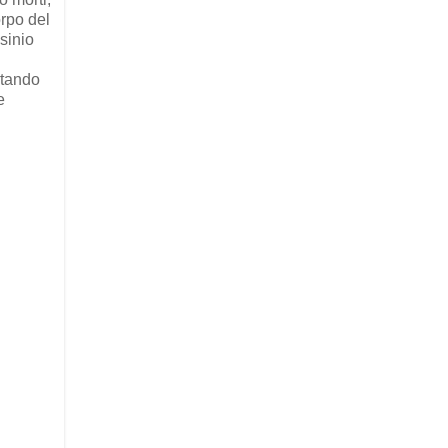
orpo del
sinio
rtando
e