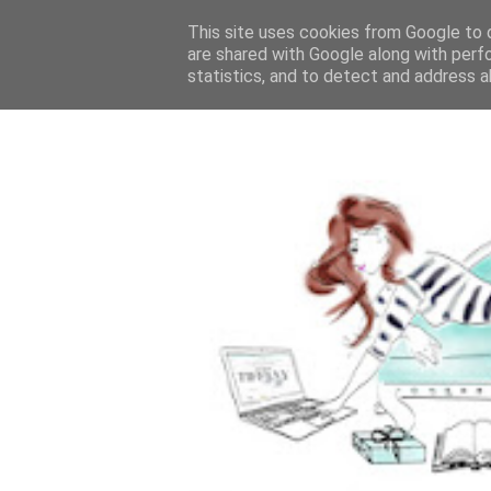
This site uses cookies from Google to d
are shared with Google along with perf
statistics, and to detect and address a