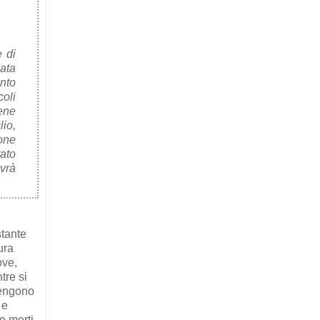
è di
zata
nto
coli
ene
lio,
ione
tato
ovrà
stante
ura
ove,
tre si
vengono
 e
o morti,