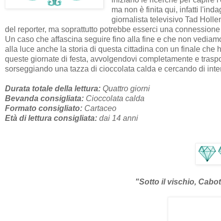
ma non è finita qui, infatti l'in
giornalista televisivo Tad Holl
del reporter, ma soprattutto potrebbe esserci una connessione t
Un caso che affascina seguire fino alla fine e che non vediamo l
alla luce anche la storia di questa cittadina con un finale c
queste giornate di festa, avvolgendovi completamente e traspor
sorseggiando una tazza di cioccolata calda e cercando di interpr
Durata totale della lettura:
Quattro giorni
Bevanda consigliata:
Cioccolata calda
Formato consigliato:
Cartaceo
Età di lettura consigliata:
dai 14 anni
"Sotto il vischio, Cabot