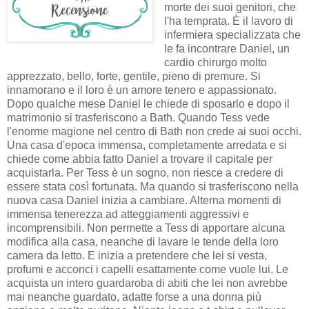
morte dei suoi genitori, che
l'ha temprata. È il lavoro di
infermiera specializzata che
le fa incontrare Daniel, un
cardio chirurgo molto
apprezzato, bello, forte, gentile, pieno di premure. Si
innamorano e il loro è un amore tenero e appassionato.
Dopo qualche mese Daniel le chiede di sposarlo e dopo il
matrimonio si trasferiscono a Bath. Quando Tess vede
l'enorme magione nel centro di Bath non crede ai suoi occhi.
Una casa d'epoca immensa, completamente arredata e si
chiede come abbia fatto Daniel a trovare il capitale per
acquistarla. Per Tess è un sogno, non riesce a credere di
essere stata così fortunata. Ma quando si trasferiscono nella
nuova casa Daniel inizia a cambiare. Alterna momenti di
immensa tenerezza ad atteggiamenti aggressivi e
incomprensibili. Non permette a Tess di apportare alcuna
modifica alla casa, neanche di lavare le tende della loro
camera da letto. E inizia a pretendere che lei si vesta,
profumi e acconci i capelli esattamente come vuole lui. Le
acquista un intero guardaroba di abiti che lei non avrebbe
mai neanche guardato, adatte forse a una donna più