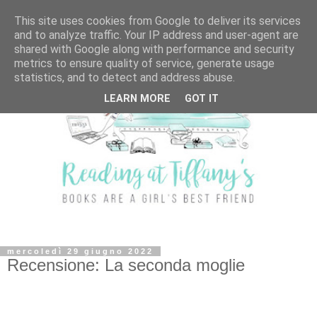
This site uses cookies from Google to deliver its services
and to analyze traffic. Your IP address and user-agent are
shared with Google along with performance and security
metrics to ensure quality of service, generate usage
statistics, and to detect and address abuse.
LEARN MORE
GOT IT
mercoledì 29 giugno 2022
Recensione: La seconda moglie