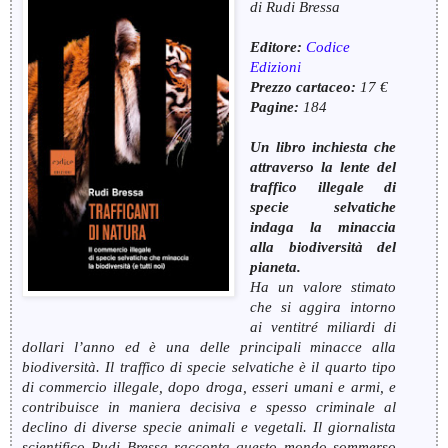
di Rudi Bressa
Editore:
C
odice
Edizioni
Prezzo cartaceo:
17 €
Pagine:
184
Un libro inchiesta che
attraverso la lente del
traffico illegale di
specie selvatiche
indaga la minaccia
alla biodiversità del
pianeta.
Ha un valore stimato
che si aggira intorno
ai ventitré miliardi di
dollari l’anno ed è una delle principali minacce alla
biodiversità. Il traffico di specie selvatiche è il quarto tipo
di commercio illegale, dopo droga, esseri umani e armi, e
contribuisce in maniera decisiva e spesso criminale al
declino di diverse specie animali e vegetali. Il giornalista
scientifico Rudi Bressa racconta questo mondo sommerso