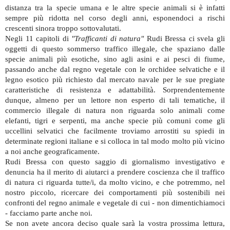
distanza tra la specie umana e le altre specie animali si è infatti
sempre più ridotta nel corso degli anni, esponendoci a rischi
crescenti sinora troppo sottovalutati.
Negli 11 capitoli di
"Trafficanti di natura"
Rudi Bressa ci svela gli
oggetti di questo sommerso traffico illegale, che spaziano dalle
specie animali più esotiche, sino agli asini e ai pesci di fiume,
passando anche dal regno vegetale con le orchidee selvatiche e il
legno esotico più richiesto dal mercato navale per le sue pregiate
caratteristiche di resistenza e adattabilità. Sorprendentemente
dunque, almeno per un lettore non esperto di tali tematiche, il
commercio illegale di natura non riguarda solo animali come
elefanti, tigri e serpenti, ma anche specie più comuni come gli
uccellini selvatici che facilmente troviamo arrostiti su spiedi in
determinate regioni italiane e si colloca in tal modo molto più vicino
a noi anche geograficamente.
Rudi Bressa con questo saggio di giornalismo investigativo e
denuncia ha il merito di aiutarci a prendere coscienza che il traffico
di natura ci riguarda tutte/i, da molto vicino, e che potremmo, nel
nostro piccolo, ricercare dei comportamenti più sostenibili nei
confronti del regno animale e vegetale di cui - non dimentichiamoci
- facciamo parte anche noi.
Se non avete ancora deciso quale sarà la vostra prossima lettura,