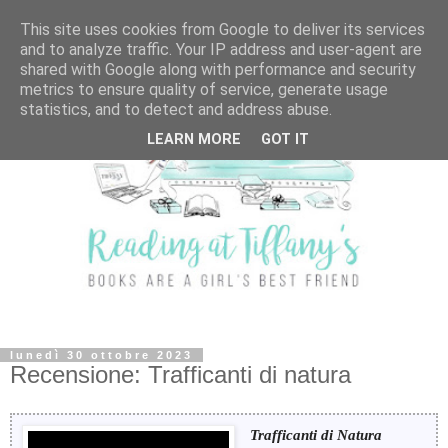
This site uses cookies from Google to deliver its services
and to analyze traffic. Your IP address and user-agent are
shared with Google along with performance and security
metrics to ensure quality of service, generate usage
statistics, and to detect and address abuse.
LEARN MORE
GOT IT
lunedì 30 ottobre 2023
Recensione: Trafficanti di natura
Trafficanti di Natura