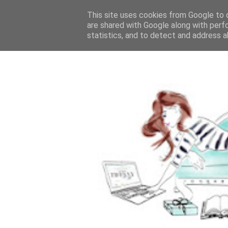
This site uses cookies from Google to d
are shared with Google along with perf
statistics, and to detect and address a