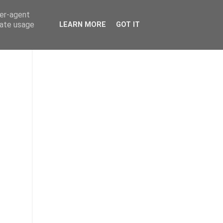
ser-agent
rate usage
LEARN MORE
GOT IT