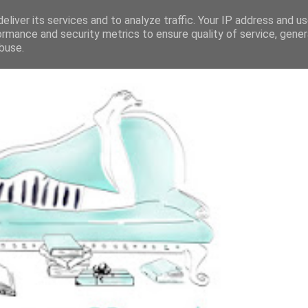
eliver its services and to analyze traffic. Your IP address and u
ormance and security metrics to ensure quality of service, gene
buse.