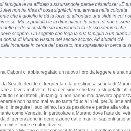
a di famiglia le ha affidato sussurrandole parole misteriose: «È tu
Juliet non ha idea di cosa significhi ma, arrivata nella colorata
ente che il gioiello le dà la forza di affrontare una sfida in cui no
ammessa. Ma soprattutto le fa dimenticare la paura di non essere
a delle perle di cristallo sia incastonato lo stesso stemma che
deve scoprire. Un segreto che lega la sua famiglia a un diario i
una donna di Murano vissuta nel secolo scorso. Ad aiutarla c’è
 calli incantate in cerca del passato, ma soprattutto in cerca di s
ina Caboni ci abbia regalato un nuovo libro da leggere e una n
he da Seattle decide di frequentare la prestigiosa scuola di Muran
are a lavorare il vetro. Una decisione che lascia stupefatti tutti 
prattutto i suoi fratelli, in famiglia non hanno mai davvero apprezz
generale non hanno mai avuto tanta fiducia in lei, per Juliet
è arr
 di inseguire il suo istinto, la sua passione e partire alla volta
cinante come Venezia. In particolare a Murano dove l'arte del vetr
nda di generazione in generazione dalle mani di sapienti artigia
 in mille forme e colori diversi.
arrivata a Murano e aver conosciuto Marcus, il direttore della sc