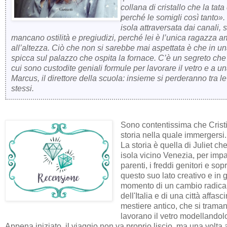
collana di cristallo che la tat
perché le somigli così tanto». 
isola attraversata dai canali, s
mancano ostilità e pregiudizi, perché lei è l’unica ragazza 
all’altezza. Ciò che non si sarebbe mai aspettata è che in un
spicca sul palazzo che ospita la fornace. C’è un segreto che 
cui sono custodite geniali formule per lavorare il vetro e a 
Marcus, il direttore della scuola: insieme si perderanno tra le
stessi.
Sono contentissima che Crist
storia nella quale immergersi.
La storia è quella di Juliet c
isola vicino Venezia, per impar
parenti, i freddi genitori e so
questo suo lato creativo e in 
momento di un cambio radicale,
dell'Italia e di una
città affas
mestiere antico, che si trama
lavorano il vetro modellandolo
Appena iniziato, il viaggio non va proprio liscio, ma una volta 