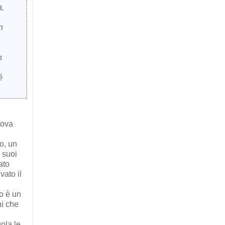
a,
n
n
é
uova
o, un
i suoi
ato
ivato il
o è u
n
ni che
uola le