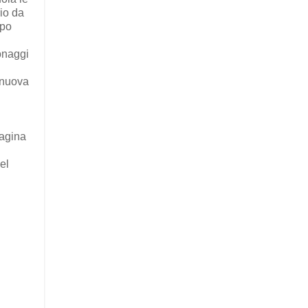
rio da
mpo
sonaggi
a nuova
pagina
el