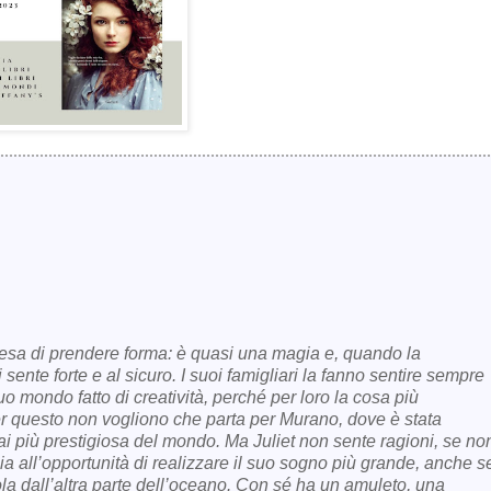
 attesa di prendere forma: è quasi una magia e, quando la
i sente forte e al sicuro. I suoi famigliari la fanno sentire sempre
uo mondo fatto di creatività, perché per loro la cosa più
Per questo non vogliono che parta per Murano, dove è stata
i più prestigiosa del mondo. Ma Juliet non sente ragioni, se no
ia all’opportunità di realizzare il suo sogno più grande, anche s
ola dall’altra parte dell’oceano. Con sé ha un amuleto, una