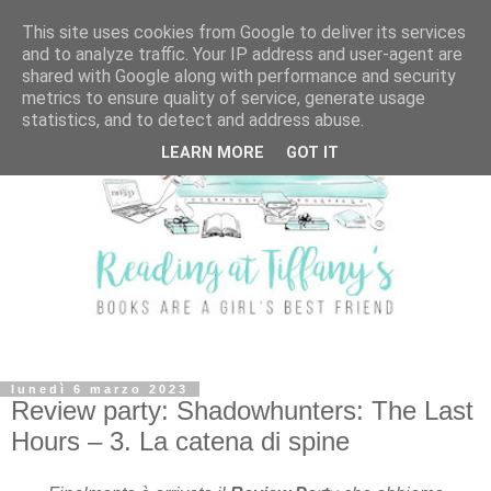
This site uses cookies from Google to deliver its services
and to analyze traffic. Your IP address and user-agent are
shared with Google along with performance and security
metrics to ensure quality of service, generate usage
statistics, and to detect and address abuse.
LEARN MORE
GOT IT
lunedì 6 marzo 2023
Review party: Shadowhunters: The Last
Hours – 3. La catena di spine