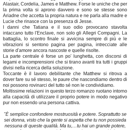
Alastair, Cordelia, James e Matthew. Forse le uniche che per
la prima volta si aprono davvero e sono se stesse sono
Ariadne che accetta la propria natura e ne parla alla madre e
Lucie che rinasce con la presenza di Jesse.
I danni che Tatiana e il suo odio provocano stavolta
intaccano tutto l'Enclave, non solo gli Allegri Compagni. La
battaglia, lo scontro finale si avvicina sempre di più e le
vibrazioni si sentono pagina per pagina, intrecciate alle
storie d'amore ancora nascoste e quelle risolte.
La parte centrale é forse un po' lunghetta, con discorsi di
legami e incomprensioni che si tirano avanti tra tutti i gruppi
divisi nella ricerca della soluzione.
Toccante è il lavoro debilitante che Matthew si ritrova a
dover fare su sé stesso, le paure che nascondiamo dentro di
noi possono rovinarci del tutto sé non le condividiamo.
Moltissime relazioni in questo terzo romanzo ruotano intorno
alla capacità di utilizzare il proprio potere in modo negativo
pur non essendo una persona cattiva.
"È semplice confondere mostruosità e potere. Soprattutto se
sei donna, visto che la gente si aspetta che tu non possieda
nessuna di queste qualità. Ma tu,…tu hai un grande potere,