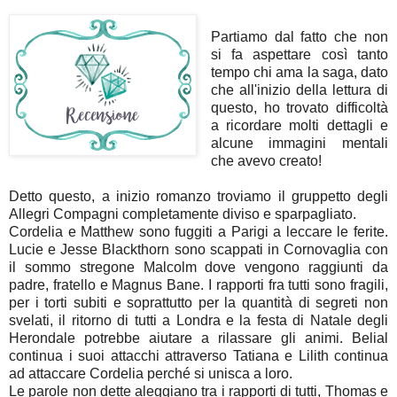
Partiamo dal fatto che non
si fa aspettare così tanto
tempo chi ama la saga, dato
che all'inizio della lettura di
questo, ho trovato difficoltà
a ricordare molti dettagli e
alcune immagini mentali
che avevo creato!
Detto questo, a inizio romanzo troviamo il gruppetto degli
Allegri Compagni completamente diviso e sparpagliato.
Cordelia e Matthew sono fuggiti a Parigi a leccare le ferite.
Lucie e Jesse Blackthorn sono scappati in Cornovaglia con
il sommo stregone Malcolm dove vengono raggiunti da
padre, fratello e Magnus Bane. I rapporti fra tutti sono fragili,
per i torti subiti e soprattutto per la quantità di segreti non
svelati, il ritorno di tutti a Londra e la festa di Natale degli
Herondale potrebbe aiutare a rilassare gli animi. Belial
continua i suoi attacchi attraverso Tatiana e Lilith continua
ad attaccare Cordelia perché si unisca a loro.
Le parole non dette aleggiano tra i rapporti di tutti, Thomas e