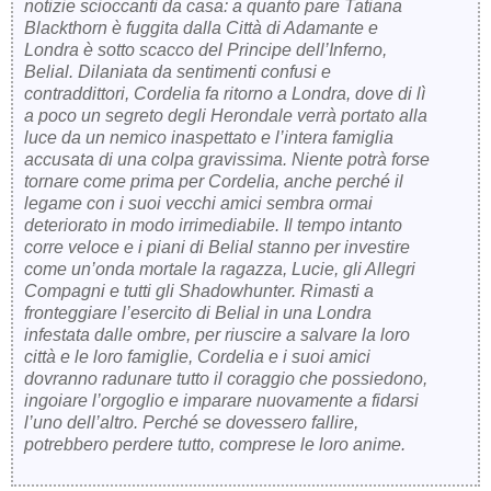
notizie scioccanti da casa: a quanto pare Tatiana
Blackthorn è fuggita dalla Città di Adamante e
Londra è sotto scacco del Principe dell’Inferno,
Belial. Dilaniata da sentimenti confusi e
contraddittori, Cordelia fa ritorno a Londra, dove di lì
a poco un segreto degli Herondale verrà portato alla
luce da un nemico inaspettato e l’intera famiglia
accusata di una colpa gravissima. Niente potrà forse
tornare come prima per Cordelia, anche perché il
legame con i suoi vecchi amici sembra ormai
deteriorato in modo irrimediabile. Il tempo intanto
corre veloce e i piani di Belial stanno per investire
come un’onda mortale la ragazza, Lucie, gli Allegri
Compagni e tutti gli Shadowhunter. Rimasti a
fronteggiare l’esercito di Belial in una Londra
infestata dalle ombre, per riuscire a salvare la loro
città e le loro famiglie, Cordelia e i suoi amici
dovranno radunare tutto il coraggio che possiedono,
ingoiare l’orgoglio e imparare nuovamente a fidarsi
l’uno dell’altro. Perché se dovessero fallire,
potrebbero perdere tutto, comprese le loro anime.