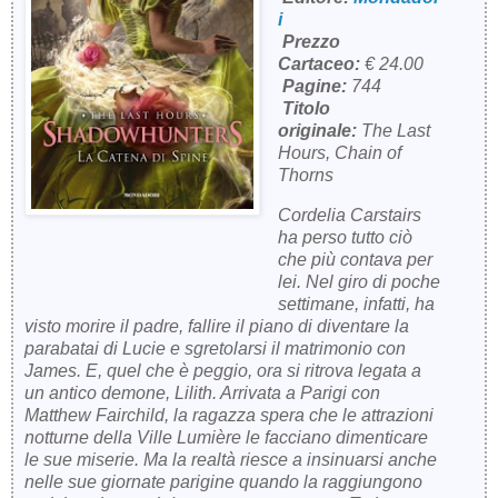
i
Prezzo
Cartaceo:
€ 24.00
Pagine:
744
Titolo
originale:
The Last
Hours, Chain of
Thorns
Cordelia Carstairs
ha perso tutto ciò
che più contava per
lei. Nel giro di poche
settimane, infatti, ha
visto morire il padre, fallire il piano di diventare la
parabatai di Lucie e sgretolarsi il matrimonio con
James. E, quel che è peggio, ora si ritrova legata a
un antico demone, Lilith. Arrivata a Parigi con
Matthew Fairchild, la ragazza spera che le attrazioni
notturne della Ville Lumière le facciano dimenticare
le sue miserie. Ma la realtà riesce a insinuarsi anche
nelle sue giornate parigine quando la raggiungono