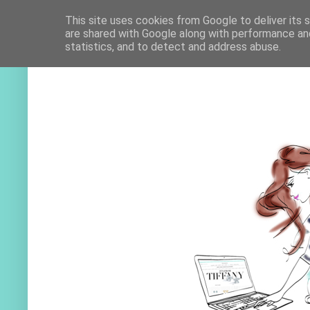
This site uses cookies from Google to deliver its 
are shared with Google along with performance and
statistics, and to detect and address abuse.