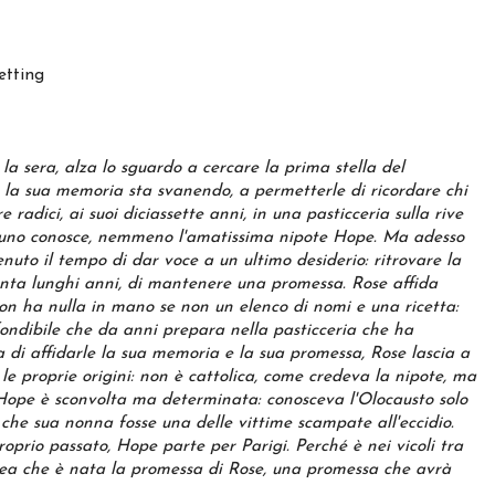
etting
a sera, alza lo sguardo a cercare la prima stella del
e la sua memoria sta svanendo, a permetterle di ricordare chi
 radici, ai suoi diciassette anni, in una pasticceria sulla rive
ssuno conosce, nemmeno l'amatissima nipote Hope. Ma adesso
enuto il tempo di dar voce a un ultimo desiderio: ritrovare la
tanta lunghi anni, di mantenere una promessa. Rose affida
on ha nulla in mano se non un elenco di nomi e una ricetta:
fondibile che da anni prepara nella pasticceria che ha
di affidarle la sua memoria e la sua promessa, Rose lascia a
e proprie origini: non è cattolica, come credeva la nipote, ma
 Hope è sconvolta ma determinata: conosceva l'Olocausto solo
 che sua nonna fosse una delle vittime scampate all'eccidio.
oprio passato, Hope parte per Parigi. Perché è nei vicoli tra
hea che è nata la promessa di Rose, una promessa che avrà