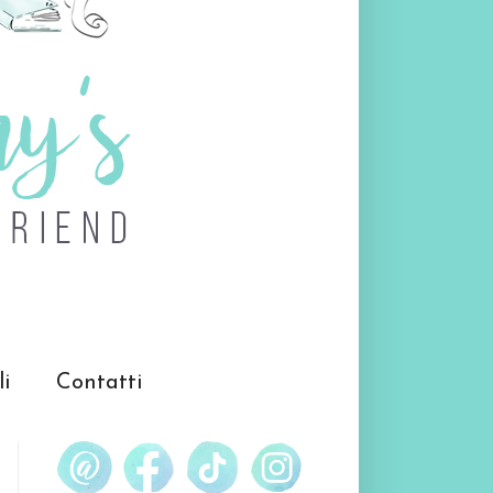
li
Contatti