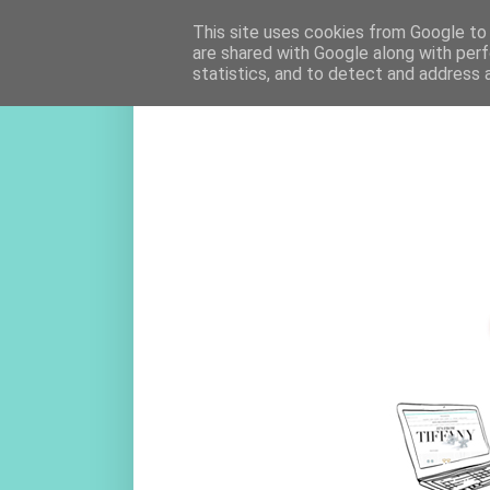
This site uses cookies from Google to d
are shared with Google along with perf
statistics, and to detect and address 