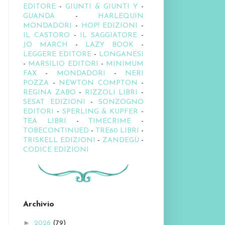
EDITORE
-
GIUNTI & GIUNTI Y
-
GUANDA
-
HARLEQUIN
MONDADORI
-
HOP! EDIZIONI
-
IL CASTORO
-
IL SAGGIATORE
-
JO MARCH
-
LAZY BOOK
-
LEGGERE EDITORE
-
LONGANESI
-
MARSILIO EDITORI
-
MINIMUM
FAX
-
MONDADORI
-
NERI
POZZA
-
NEWTON COMPTON
-
REGINA ZABO
-
RIZZOLI LIBRI
-
SESAT EDIZIONI
-
SONZOGNO
EDITORI
-
SPERLING & KUPFER
-
TEA LIBRI
-
TIMECRIME
-
TOBECONTINUED
-
TRE60 LIBRI
-
TRISKELL EDIZIONI
-
ZANDEGÙ
-
CODICE EDIZIONI
Archivio
►
2026
(79)