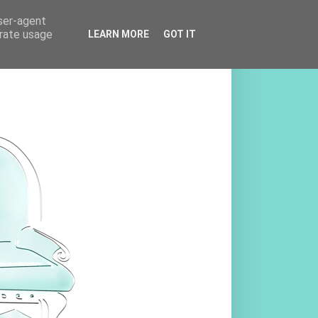
user-agent
erate usage
LEARN MORE
GOT IT