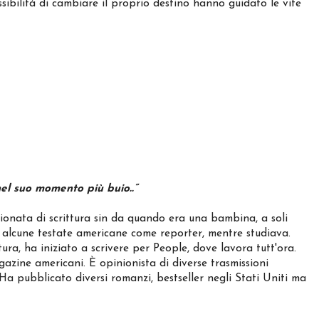
ssibilità di cambiare il proprio destino hanno guidato le vite
nel suo momento più buio..”
onata di scrittura sin da quando era una bambina, a soli
n alcune testate americane come reporter, mentre studiava.
tura, ha iniziato a scrivere per People, dove lavora tutt'ora.
zine americani. È opinionista di diverse trasmissioni
a pubblicato diversi romanzi, bestseller negli Stati Uniti ma