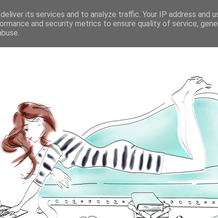
eliver its services and to analyze traffic. Your IP address and 
ormance and security metrics to ensure quality of service, gen
abuse.