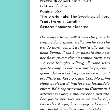
Prezzo di copertina:
€ 16,40
Editore:
Garzanti
Pagine:
363
Titolo originale:
The Sweetness of Forg
Traduttore:
S. Caraffini
Genere:
Romanzo Moderno
Da sempre Rose, nell'attimo che precede l
crepuscolo. È quella stella, anche ora ch
è e da dove viene. La riporta alle sue vere
della Senna. Il suo è un passato che ne
per Rose, prima che sia troppo tardi, è v
sua vera famiglia, a Parigi. E, dopo set
questo compito alla giovane Hope, che n
quella dei dolci dal sapore unico e incon
ereditato da Rose a Cape Cod. Ma prima 
Hope qualcosa di inatteso confessandole l
ebrea. Ed è sopravvissuta all'Olocausto.
attraverso i libri, e mai avrebbe pensato
Per questo, per dare un senso anche al pr
Place des Vosges, la sinagoga e la mosc
vita finché le stelle saranno in cielo.