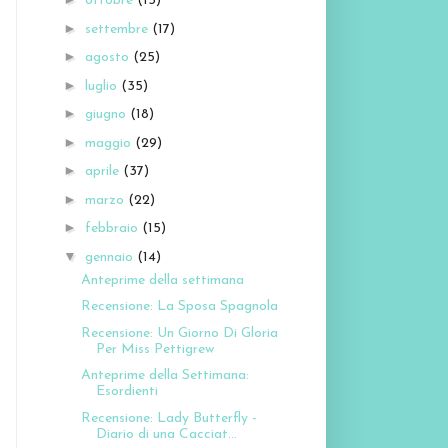
ottobre
(15)
►
settembre
(17)
►
agosto
(25)
►
luglio
(35)
►
giugno
(18)
►
maggio
(29)
►
aprile
(37)
►
marzo
(22)
►
febbraio
(15)
▼
gennaio
(14)
Anteprime della settimana
Recensione: La Sposa Spagnola
Recensione: Un Giorno Di Gloria
Per Miss Pettigrew
Anteprime della Settimana:
Esordienti
Recensione: Lady Butterfly -
Diario di una Cacciat...