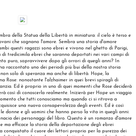
mbra della Statua della Libertà in miniatura: il cielo è terso e
giovani che sognano l'amore. Sembra una storia d'amore
mbi questi ragazzi sono ebrei e vivono nel ghetto di Parigi,
iù di tredicimila ebrei che saranno deportati nei vari campi di
to puro, sopravvivere dopo gli orrori di quegli anni? In
ha raccontato uno dei periodi più bui della nostra storia
 non solo di speranza ma anche di libertà. Hope, la
a Rose: nonostante l'alzhaimer in quei brevi spiragli di
infanzia. Ed è proprio in uno di quei momenti che Rose deciderà
terà così di conoscerla realmente. Inizierà per Hope un viaggio
gomento che tutti conosciamo ma quando ci si ritrova a
 acquisisce una nuova consapevolezza degli eventi. Ed è così
 le donne e gli uomini che hanno perso la vita in quegli anni:
tenacia dei personaggi del libro. Questo è un romanzo d'amore
 ma efficace la storia della deportazione degli ebrei
ha conquistato il cuore dei lettori proprio per la purezza dei