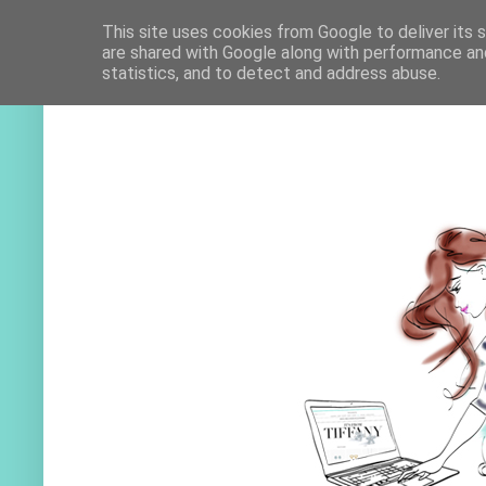
This site uses cookies from Google to deliver its 
are shared with Google along with performance and
statistics, and to detect and address abuse.