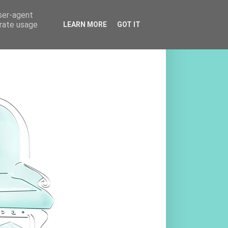
user-agent
erate usage
LEARN MORE
GOT IT