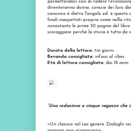
permettendoci così di vedere l'evoluzion
diventeranno donne, conscie dei loro des
canonico è dietro l'angolo ed è questo ch
finali inaspettati proprio come nella vita
nonostante le prime 50 pagine del libr
scoraggiare perchè la storia è tutta da 
Durata della lettura:
tre giorni
Bevanda consigliata:
infuso al ribes
Età di lettura consigliata:
dai 18 anni
“Una redazione e cinque ragazze che in
«Un classico nel suo genere. Dialoghi re
possono non riconoscersi».