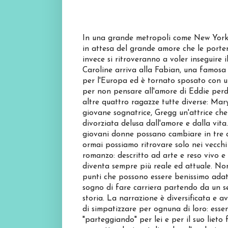
In una grande metropoli come New York l
in attesa del grande amore che le porterà
invece si ritroveranno a voler inseguire 
Caroline arriva alla Fabian, una famosa r
per l'Europa ed è tornato sposato con un
per non pensare all'amore di Eddie perdu
altre quattro ragazze tutte diverse: Mar
giovane sognatrice, Gregg un'attrice c
divorziata delusa dall'amore e dalla vit
giovani donne possano cambiare in tre an
ormai possiamo ritrovare solo nei vecchi 
romanzo: descritto ad arte e reso vivo e 
diventa sempre più reale ed attuale. Nono
punti che possono essere benissimo adatta
sogno di fare carriera partendo da un s
storia. La narrazione è diversificata e
di simpatizzare per ognuna di loro: essen
"parteggiando" per lei e per il suo lieto 