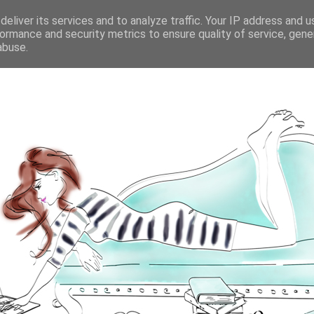
eliver its services and to analyze traffic. Your IP address and 
ormance and security metrics to ensure quality of service, gen
abuse.