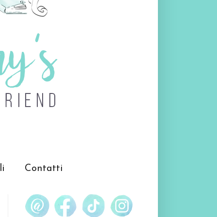
li
Contatti