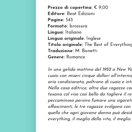
Prezzo di copertina:
€ 9,00
Editore:
Beat Edizioni
Pagine:
543
Formato:
brossura
Lingua:
Italiano
Lingua originale:
Inglese
Titolo originale:
The Best of Everythin
Traduzione:
M. Bonetti
Genere:
Romance
In una gelida mattina del 1952 a New Yor
cuoio con miseri cinque dollari all’intern
aria condizionata, poltrone di cuoio e int
Nella casa editrice, altre due ragazze co
texana col viso così bello da togliere il
peccaminoso persino fumare una sigaretta.
affascinanti, le tre ragazze svolgono con 
quello che ogni giovane donna può deside
everything, il meglio della vita, il meglio