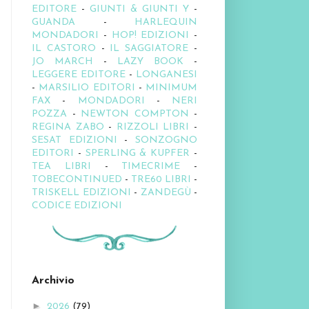
EDITORE
-
GIUNTI & GIUNTI Y
-
GUANDA
-
HARLEQUIN
MONDADORI
-
HOP! EDIZIONI
-
IL CASTORO
-
IL SAGGIATORE
-
JO MARCH
-
LAZY BOOK
-
LEGGERE EDITORE
-
LONGANESI
-
MARSILIO EDITORI
-
MINIMUM
FAX
-
MONDADORI
-
NERI
POZZA
-
NEWTON COMPTON
-
REGINA ZABO
-
RIZZOLI LIBRI
-
SESAT EDIZIONI
-
SONZOGNO
EDITORI
-
SPERLING & KUPFER
-
TEA LIBRI
-
TIMECRIME
-
TOBECONTINUED
-
TRE60 LIBRI
-
TRISKELL EDIZIONI
-
ZANDEGÙ
-
CODICE EDIZIONI
Archivio
►
2026
(79)