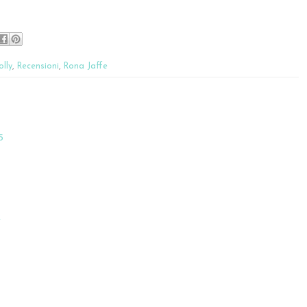
olly
,
Recensioni
,
Rona Jaffe
5
2