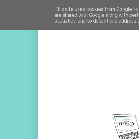
This site uses cookies from Google to d
are shared with Google along with perf
statistics, and to detect and address 