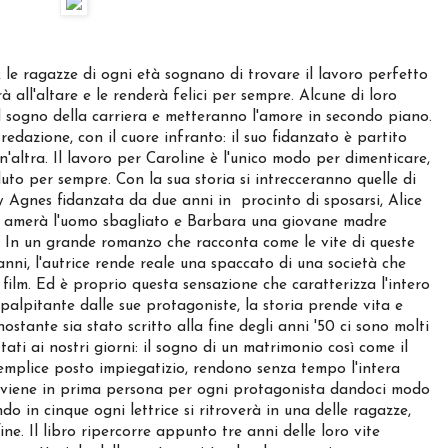
e ragazze di ogni età sognano di trovare il lavoro perfetto
 all'altare e le renderà felici per sempre. Alcune di loro
il sogno della carriera e metteranno l'amore in secondo piano.
edazione, con il cuore infranto: il suo fidanzato è partito
'altra. Il lavoro per Caroline è l'unico modo per dimenticare,
to per sempre. Con la sua storia si intrecceranno quelle di
y Agnes fidanzata da due anni in procinto di sposarsi, Alice
he amerà l'uomo sbagliato e Barbara una giovane madre
a. In un grande romanzo che racconta come le vite di queste
ni, l'autrice rende reale una spaccato di una società che
film. Ed è proprio questa sensazione che caratterizza l'intero
palpitante dalle sue protagoniste, la storia prende vita e
stante sia stato scritto alla fine degli anni '50 ci sono molti
ti ai nostri giorni: il sogno di un matrimonio così come il
emplice posto impiegatizio, rendono senza tempo l'intera
 avviene in prima persona per ogni protagonista dandoci modo
do in cinque ogni lettrice si ritroverà in una delle ragazze,
fine. Il libro ripercorre appunto tre anni delle loro vite