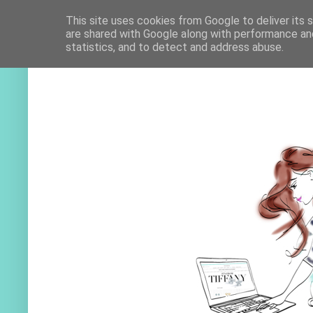
This site uses cookies from Google to deliver its 
are shared with Google along with performance and
statistics, and to detect and address abuse.