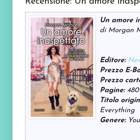
Recensione: Un amore inasp
Un amore i
di Morgan 
Editore:
New
Prezzo E-Bo
Prezzo cart
Pagine:
480
Titolo origin
Everything
Genere:
You