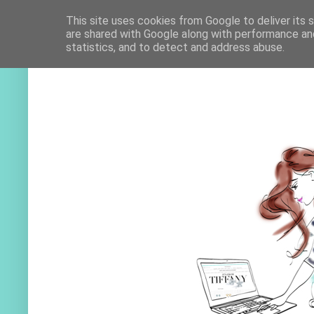
This site uses cookies from Google to deliver its 
are shared with Google along with performance and
statistics, and to detect and address abuse.