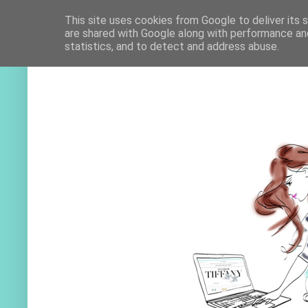
This site uses cookies from Google to deliver its 
are shared with Google along with performance and
statistics, and to detect and address abuse.