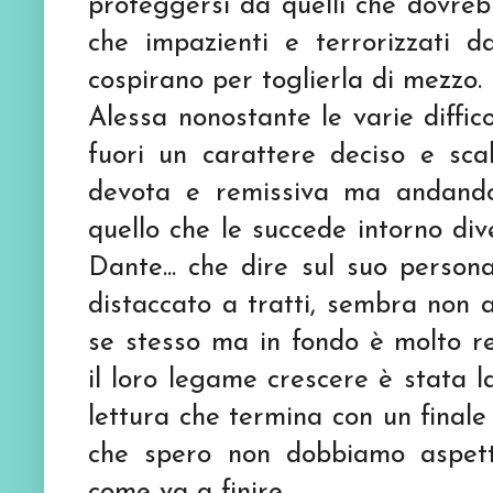
proteggersi da quelli che dovre
che impazienti e terrorizzati d
cospirano per toglierla di mezzo.
Alessa nonostante le varie diffico
fuori un carattere deciso e scal
devota e remissiva ma andando
quello che le succede intorno di
Dante... che dire sul suo person
distaccato a tratti, sembra non
se stesso ma in fondo
è
molto re
il loro legame crescere
è
stata l
lettura che termina con un finale 
che spero non dobbiamo aspet
come va a finire.