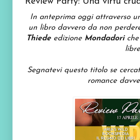
Review Party: Una virtù cru
In anteprima oggi attraverso 
un libro davvero da non perder
Thiede
edizione
Mondadori
che
libre
Segnatevi questo titolo se cercat
romance davvero