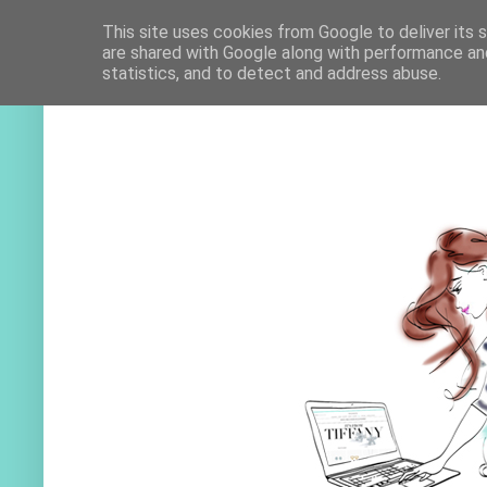
This site uses cookies from Google to deliver its 
are shared with Google along with performance and
statistics, and to detect and address abuse.