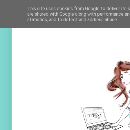
This site uses cookies from Google to deliver its 
are shared with Google along with performance and
statistics, and to detect and address abuse.