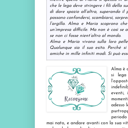
che le lega deve stringere i fili della 
di dare spazio all’altra, superando il 
possono confondersi, scambiarsi, sorpren
l’argilla. Alma e Maria scoprono che
un’impresa difficile. Ma non è così se 
se non ci fosse nient’altro al mondo.
Alma e Maria vivono sulla loro pelle
Qualunque sia il suo esito. Perché si
amiche in mille infiniti modi. Si può ess
Alma è c
si lega
l’oppos
indefini
eventi,
momenti
adesso l
purtrop
periodo 
mai nato, e andare avanti con la sua vi