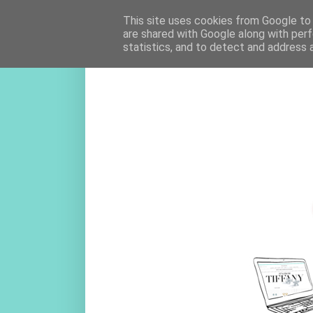
This site uses cookies from Google to d
are shared with Google along with perf
statistics, and to detect and address 