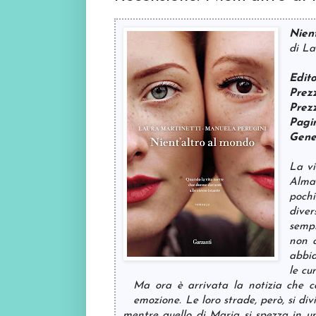
Nien
di La
Edit
Prez
Prez
Pagi
Gene
La vi
Alma 
poch
diver
sempr
non c
abbia
le cu
Ma ora è arrivata la notizia che c
emozione. Le loro strade, però, si d
mentre quello di Maria si spezza in un