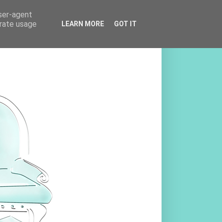
user-agent
erate usage
LEARN MORE
GOT IT