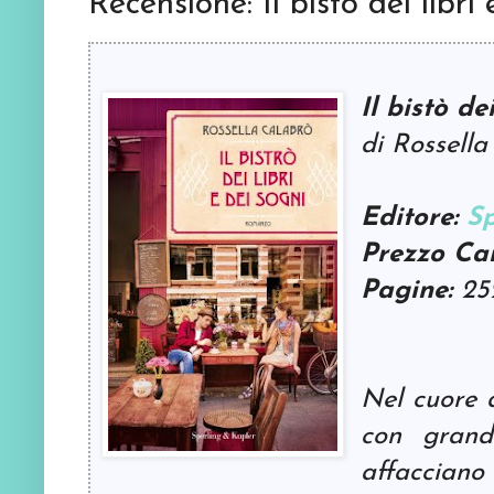
Recensione: Il bistò dei libri
Il bistò de
di Rossell
Editore:
Sp
Prezzo Car
Pagine:
25
Nel cuore d
con grand
affacciano 