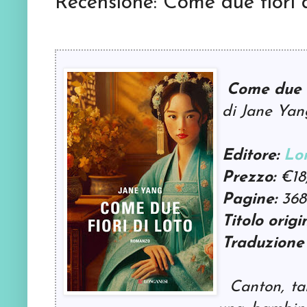
Recensione: Come due fiori d
Come due fi
di Jane Yan
Editore:
Lo
Prezzo:
€18
Pagine:
368
Titolo origi
Traduzione 
Canton, tar