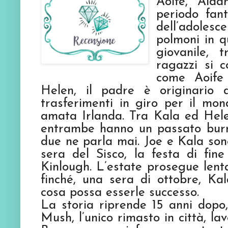
Aoife, Aid
periodo fant
dell’adolesc
polmoni in q
giovanile, 
ragazzi si c
come Aoife 
Helen, il padre è originario 
trasferimenti in giro per il mon
amata Irlanda. Tra Kala ed Hele
entrambe hanno un passato burr
due ne parla mai. Joe e Kala son
sera del Sisco, la festa di fine
Kinlough. L’estate prosegue lenta
finché, una sera di ottobre, Ka
cosa possa esserle successo.
La storia riprende 15 anni dopo
Mush, l’unico rimasto in città, la