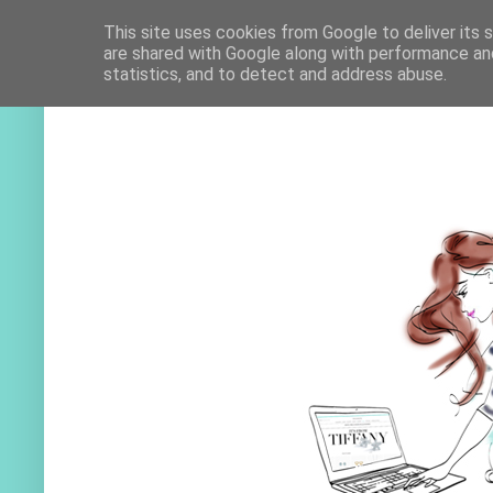
This site uses cookies from Google to deliver its 
are shared with Google along with performance and
statistics, and to detect and address abuse.