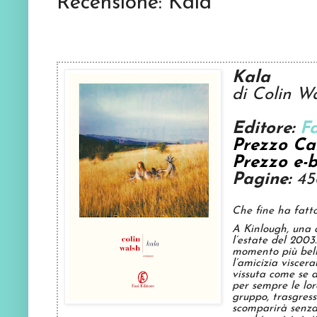
Recensione: Kala
Kala
di Colin W
Editore:
Fa
Prezzo Ca
Prezzo e-
Pagine:
4
Che fine ha fatt
A Kinlough, una c
l’estate del 2003
momento più bello
l’amicizia viscer
vissuta come se d
per sempre le lor
gruppo, trasgress
scomparirà senza 