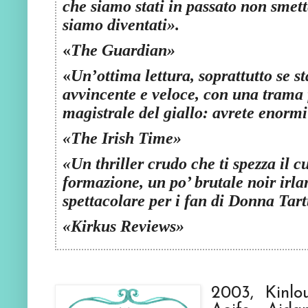
che siamo stati in passato non smet
siamo diventati
».
«
The Guardian
»
«
Un’ottima lettura, soprattutto se s
avvincente e veloce, con una trama 
magistrale del giallo: avrete enormi 
«
The Irish Time
»
«
Un thriller crudo che ti spezza il 
formazione, un po’ brutale noir irla
spettacolare per i fan di Donna Tar
«
Kirkus Reviews
»
2003, Kinlo