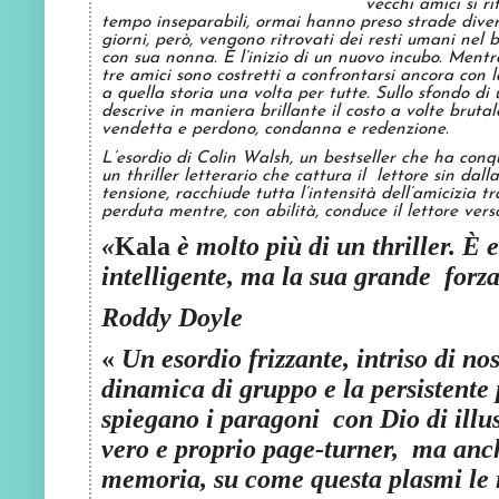
vecchi amici si r
tempo inseparabili, ormai hanno preso strade diverse 
giorni, però, vengono ritrovati dei resti umani nel 
con sua nonna. È l’inizio di un nuovo incubo. Mentr
tre amici sono costretti a confrontarsi ancora con l
a quella storia una volta per tutte. Sullo sfondo di 
descrive in maniera brillante il costo a volte bruta
vendetta e perdono, condanna e redenzione.
L’esordio di Colin Walsh, un bestseller che ha conqui
un thriller letterario che cattura il lettore sin d
tensione, racchiude tutta l’intensità dell’amicizia 
perduta mentre, con abilità, conduce il lettore vers
«
Kala
è molto più di un thriller. È
intelligente, ma la sua grande forza
Roddy Doyle
«
Un esordio frizzante, intriso di nos
dinamica di gruppo e la persistente
spiegano i paragoni con Dio di illu
vero e proprio page-turner, ma anch
memoria, su come questa plasmi le n